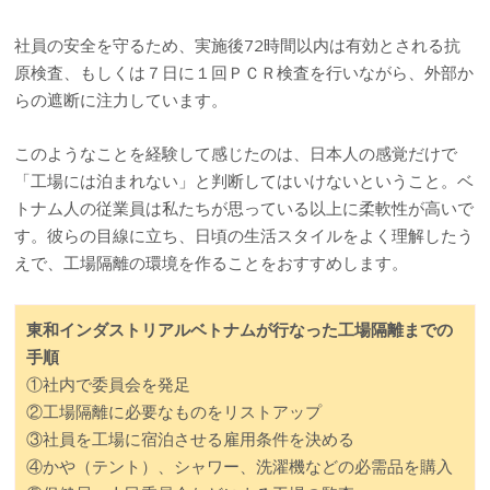
社員の安全を守るため、実施後72時間以内は有効とされる抗
原検査、もしくは７日に１回ＰＣＲ検査を行いながら、外部か
らの遮断に注力しています。
このようなことを経験して感じたのは、日本人の感覚だけで
「工場には泊まれない」と判断してはいけないということ。ベ
トナム人の従業員は私たちが思っている以上に柔軟性が高いで
す。彼らの目線に立ち、日頃の生活スタイルをよく理解したう
えで、工場隔離の環境を作ることをおすすめします。
東和インダストリアルベトナムが行なった工場隔離までの
手順
①社内で委員会を発足
②工場隔離に必要なものをリストアップ
③社員を工場に宿泊させる雇用条件を決める
④かや（テント）、シャワー、洗濯機などの必需品を購入