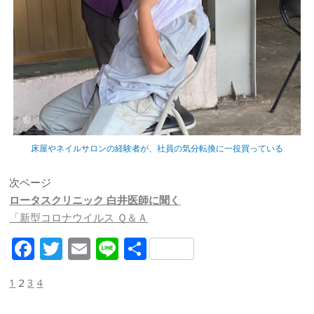
床屋やネイルサロンの経験者が、社員の気分転換に一役買っている
次ページ
ロータスクリニック 白井医師に聞く
「新型コロナウイルス Ｑ＆Ａ
F
T
E
Li
共
ac
w
m
n
有
1
2
3
4
e
itt
ai
e