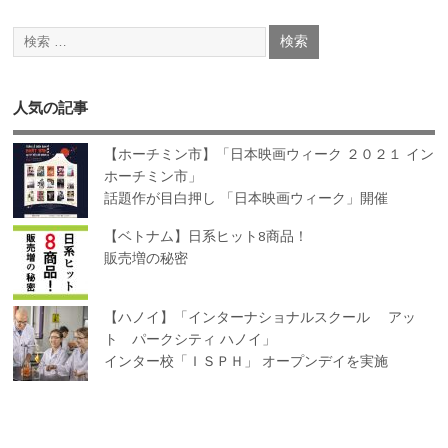
b
er
l
o
o
k
人気の記事
【ホーチミン市】「日本映画ウィーク ２０２１ イン
ホーチミン市」
話題作が目白押し 「日本映画ウィーク」開催
【ベトナム】日系ヒット8商品！
販売増の秘密
【ハノイ】「インターナショナルスクール アッ
ト パークシティ ハノイ」
インター校「ＩＳＰＨ」 オープンデイを実施