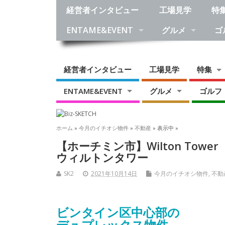
経営者インタビュー
工場見学
特
ENTAME&EVENT
グルメ
ゴ
経営者インタビュー
工場見学
特集
ENTAME&EVENT
グルメ
ゴルフ
ホーム
»
今月のイチオシ物件
»
不動産
» 表示中 »
【ホーチミン市】Wilton Tower
ウィルトンタワー
SK2
2021年10月14日
今月のイチオシ物件
,
不動
ビンタイン区中心部の
デュプレックス物件