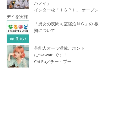
ハノイ」
インター校「ＩＳＰＨ」 オープン
デイを実施
「男女の夜間同室宿泊ＮＧ」の 根
拠について
芸能人オーラ満載、ホント
に“Kawaii” です！
Chi Pu／チー・プー