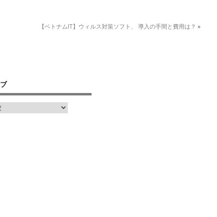
【ベトナムIT】ウィルス対策ソフト、 導入の手間と費用は？
»
ブ