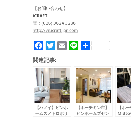
【お問い合わせ】
iCRAFT
電：(028) 3824 3288
http://vn.icraft.jpn.com
F
T
E
Li
共
ac
w
m
n
有
関連記事:
e
itt
ai
e
b
er
l
o
o
k
【ハノイ】ビンホ
【ホーチミン市】
【ホー
ームズメトロポリ
ビンホームズセン
Midto
ス
トラルパーク３
ミッド
Vinhomes
Central Park３