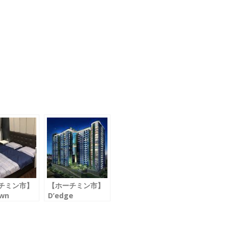
チミン市】
【ホーチミン市】
wn
D’edge
タウン
ディエッジ