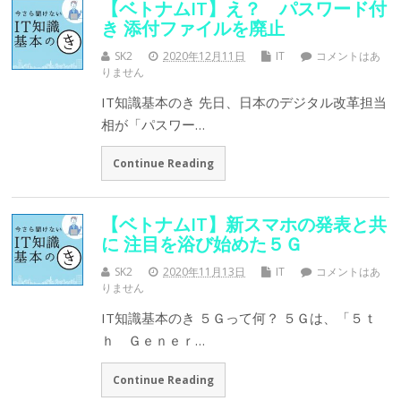
【ベトナムIT】え？ パスワード付
き 添付ファイルを廃止
SK2
2020年12月11日
IT
コメントはあ
りません
IT知識基本のき 先日、日本のデジタル改革担当
相が「パスワー…
Continue Reading
【ベトナムIT】新スマホの発表と共
に 注目を浴び始めた５Ｇ
SK2
2020年11月13日
IT
コメントはあ
りません
IT知識基本のき ５Ｇって何？ ５Ｇは、「５ｔ
ｈ Ｇｅｎｅｒ…
Continue Reading