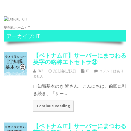
現在地:
ホーム
»
IT
アーカイブ: IT
【ベトナムIT】サーバーにまつわる
英字の略称エトセトラ③
SK2
2022年1月7日
IT
コメントはあり
ません
IT知識基本のき 皆さん、こんにちは。前回に引
き続き、「サー…
Continue Reading
【ベトナムIT】サーバーにまつわる