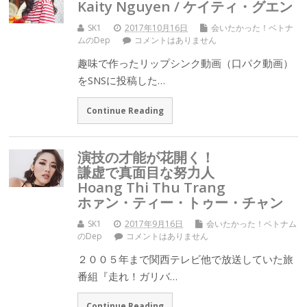
Kaity Nguyen / ケイティ・グエン
SK1
2017年10月16日
会いたかった！ベトナ
ムのDep
コメントはありません
趣味で作ったリップシンク動画（口パク動画）
をSNSに投稿した…
Continue Reading
演技の才能が花開く！
謙虚で真面目な努力人
Hoang Thi Thu Trang
ホァン・ティー・トゥー・チャン
SK1
2017年9月16日
会いたかった！ベトナム
のDep
コメントはありません
２００５年まで関西テレビ他で放送していた旅
番組『走れ！ガリバ…
Continue Reading