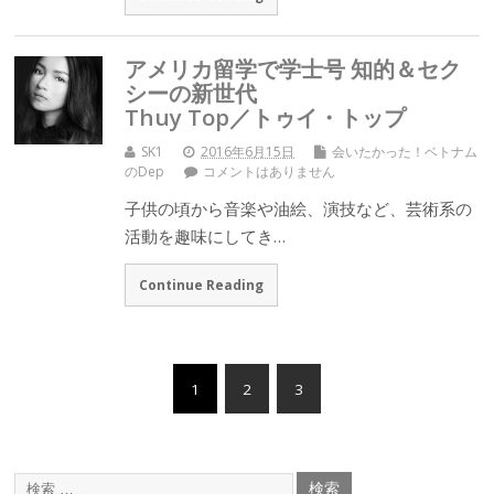
アメリカ留学で学士号 知的＆セク
シーの新世代
Thuy Top／トゥイ・トップ
SK1
2016年6月15日
会いたかった！ベトナム
のDep
コメントはありません
子供の頃から音楽や油絵、演技など、芸術系の
活動を趣味にしてき…
Continue Reading
1
2
3