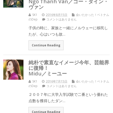
Ngô Thanh Vân／ゴー・タイン・
ヴァン
SK1
2016年8月15日
会いたかった！ベトナム
のDep
コメントはありません
子供の時に、家族と一緒にノルウェーに移民し
たが、心はいつも故…
Continue Reading
純朴で素直なイメージ今年、芸能界
に復帰！
Midu／ミーユー
SK1
2016年7月15日
会いたかった！ベトナム
のDep
コメントはありません
２００７年に大学入学試験で二番という優れた
点数を獲得したダン…
Continue Reading