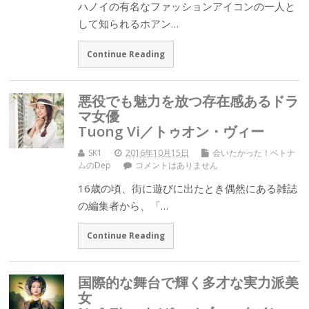
ハノイの有名なファッションアイコンの一人と
して知られるホアン…
Continue Reading
悪役でも魅力を放つ存在感あるドラ
マ女優
Tuong Vi／トゥオン・ヴィー
SK1
2016年10月15日
会いたかった！ベトナ
ムのDep
コメントはありません
16歳の頃、街に遊びに出たとき偶然にある雑誌
の編集者から、「…
Continue Reading
国際的な舞台で輝く多才な実力派美
女