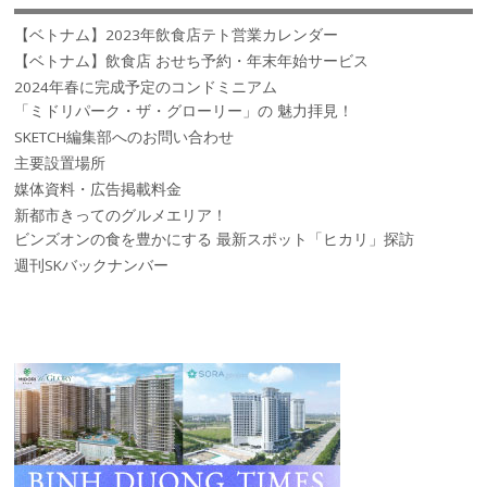
【ベトナム】2023年飲食店テト営業カレンダー
【ベトナム】飲食店 おせち予約・年末年始サービス
2024年春に完成予定のコンドミニアム
「ミドリパーク・ザ・グローリー」の 魅力拝見！
SKETCH編集部へのお問い合わせ
主要設置場所
媒体資料・広告掲載料金
新都市きってのグルメエリア！
ビンズオンの食を豊かにする 最新スポット「ヒカリ」探訪
週刊SKバックナンバー