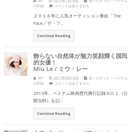
SK1
2017年7月16日
会いたかった！ベトナム
のDep
コメントはありません
２０１６年に人気オーディション番組「The
Face／ザ・フ…
Continue Reading
飾らない自然体が魅力笑顔輝く国民
的女優！
Miu Le / ミウ・レー
SK1
2017年6月16日
会いたかった！ベトナム
のDep
コメントはありません
2015年、ベトナム映画歴代興行記録ＮO.１（公
開当時）を記…
Continue Reading