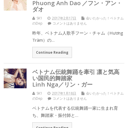
Phuong Anh Dao ／フン・アン・
ダオ
SK1
2017年2月17日
会いたかった！ベトナム
のDep
コメントはありません
昨年、ベトナム人歌手フーン・チャム（Hương
Tràm）の…
Continue Reading
ベトナム伝統舞踊を牽引 凛と気高
い国民的舞踏家
Linh Nga／リン・ガー
SK1
2017年1月18日
会いたかった！ベトナム
のDep
コメントはありません
ベトナムを代表する伝統舞踊一家に生まれ育
ち、舞踏家・振付師と…
Continue Reading