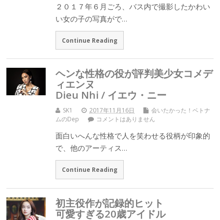
２０１７年６月ごろ、バス内で撮影したかわい
い女の子の写真がで…
Continue Reading
ヘンな性格の役が評判美少女コメデ
ィエンヌ
Dieu Nhi / イエウ・ニー
SK1
2017年11月16日
会いたかった！ベトナ
ムのDep
コメントはありません
面白いへんな性格で人を笑わせる役柄が印象的
で、他のアーティス…
Continue Reading
初主役作が記録的ヒット
可愛すぎる20歳アイドル