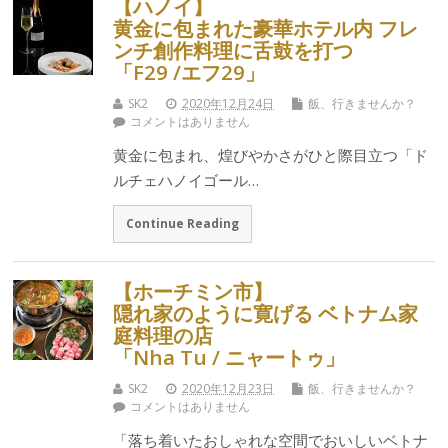
【ハノイ】
黄金に包まれた豪華ホテル内 フレ
ンチ創作料理に舌鼓を打つ
「F29 /エフ29」
SK2
2020年12月24日
飯、行きませんか？
コメントはありません
黄金に包まれ、煌びやかさがひと際目立つ「ド
ルチェハノイゴール…
Continue Reading
【ホーチミン市】
隠れ家のように寛げる ベトナム家
庭料理の店
「Nha Tu / ニャートゥ」
SK2
2020年12月23日
飯、行きませんか？
コメントはありません
「落ち着いたおしゃれな空間でおいしいベトナ