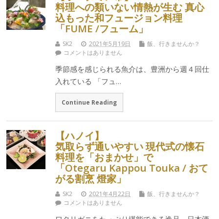
料理への類いない情熱が生む 真心
込もった和フュージョン料理
「FUME /フューム」
SK2
2021年5月19日
飯、行きませんか？
コメントはありません
季節感を感じられる魚介は、豊洲から週４回仕
入れている 「フュ…
Continue Reading
【ハノイ】
気取らず通いやすい 現代式の懐石
料理を「おまかせ」で
「Otegaru Kappou Touka / おて
がる割烹 燈家」
SK2
2021年4月22日
飯、行きませんか？
コメントはありません