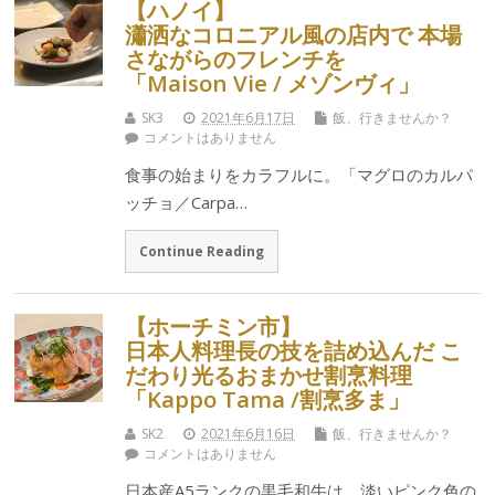
【ハノイ】
瀟洒なコロニアル風の店内で 本場
さながらのフレンチを
「Maison Vie / メゾンヴィ」
SK3
2021年6月17日
飯、行きませんか？
コメントはありません
食事の始まりをカラフルに。「マグロのカルパ
ッチョ／Carpa…
Continue Reading
【ホーチミン市】
日本人料理長の技を詰め込んだ こ
だわり光るおまかせ割烹料理
「Kappo Tama /割烹多ま」
SK2
2021年6月16日
飯、行きませんか？
コメントはありません
日本産A5ランクの黒毛和牛は、淡いピンク色の