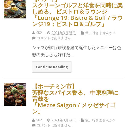
スクリーンゴルフと洋食を同時に楽
しめる、 ビストロ＆ラウンジ
「Lounge 19: Bistro & Golf / ラウ
ンジ19：ビストロ＆ゴルフ」
SK2
2021年3月25日
飯、行きませんか？
コメントはありません
シェフが試行錯誤を経て誕生したメニューは色
彩の美しさも好評だ…
Continue Reading
【ホーチミン市】
芳醇なスパイス香る、 中東料理に
舌鼓を
「Mezze Saigon / メッゼサイゴ
ン」
SK2
2021年3月24日
飯、行きませんか？
コメントはありません