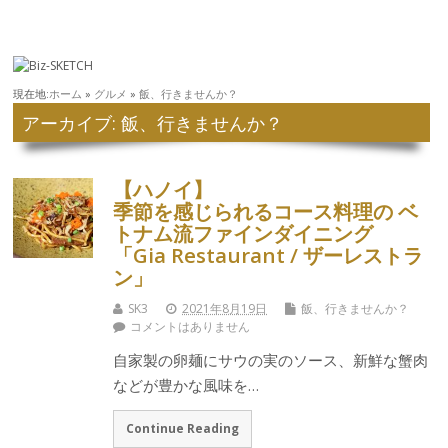
現在地:
ホーム
»
グルメ
»
飯、行きませんか？
アーカイブ: 飯、行きませんか？
【ハノイ】
季節を感じられるコース料理の ベ
トナム流ファインダイニング
「Gia Restaurant / ザーレストラ
ン」
SK3
2021年8月19日
飯、行きませんか？
コメントはありません
自家製の卵麺にサウの実のソース、新鮮な蟹肉
などが豊かな風味を…
Continue Reading