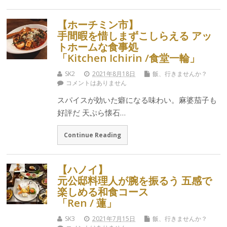
【ホーチミン市】
手間暇を惜しまずこしらえる アッ
トホームな食事処
「Kitchen Ichirin /食堂一輪」
SK2
2021年8月18日
飯、行きませんか？
コメントはありません
スパイスが効いた癖になる味わい。麻婆茄子も
好評だ 天ぷら懐石…
Continue Reading
【ハノイ】
元公邸料理人が腕を振るう 五感で
楽しめる和食コース
「Ren / 蓮」
SK3
2021年7月15日
飯、行きませんか？