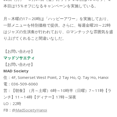
本目は15％オフになるキャンペーンを実施している。
月～木曜の17～20時は「ハッピーアワー」を実施しており、
一部メニューを特別価格で提供。さらに、毎週金曜20～22時
はジャズの生演奏が行われており、ロマンチックな雰囲気を盛
り上げてくれること間違いなしだ。
【お問い合わせ】
マッドソサエティ
【お問い合わせ】
MAD Society
住：4F, Somerset West Point, 2 Tay Ho, Q. Tay Ho, Hanoi
電：036-509-6060
営：【朝食】（月～土曜）6時～10時半（日曜）7～11時【ラ
ンチ】11～14時【ディナー】17時～深夜
LO：22時
FB：
@MadSocietyHanoi