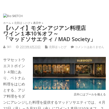
ホーム
»
北部ほっとぴ
» 表示中 »
【ハノイ】モダンアジアン料理店
ワイン１本10％オフ～
「マッドソサエティ / MAD Society」
SK1
2019年4月23日
北部ほっとぴ
コメントはありません
サマセットウ
エストポイン
ト４階にあ
り、ベトナム
料理をはじめ
とする、アジ
店外にはプールを備える
ア料理をモダ
ンにアレンジした料理を提供するマッドソサエティでは、４月
22日（月）～５月31日（金）にワイン１本目は10％オフ、２