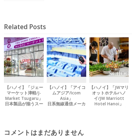
矯正相談料が無料
に
「さくらクリニッ
ク」
Related Posts
【ハノイ】「ジェー
【ハノイ】「アイコ
【ハノイ】「JWマリ
マーケット津軽/J-
ムアジア/Icom
オットホテルハノ
Market Tsugaru」
Asia」
イ/JW Marriott
日本製品が揃うスー
日系無線通信メーカ
Hotel Hanoi」
パー テト期間も休ま
ーが Ｗｉ‐Ｆｉ無線
シェフから学ぶ、 料
ず営業中
機を新発売
理教室パッケージを
提供中
コメントはまだありません