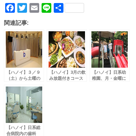
F
T
E
Li
共
ac
w
m
n
有
関連記事:
e
itt
ai
e
b
er
l
o
o
k
【ハノイ】３／９
【ハノイ】3月の飲
【ハノイ】日系幼
（土）から土曜の
み放題付きコース
稚園、月・金曜に
診療がスタート
８人以上の予約で
入園説明会を開催
「ハノイ三国歯
１人無料
「なかよし幼稚
科」
「創作居酒屋やん
園」
ちゃ」
【ハノイ】日系総
合病院内の歯科