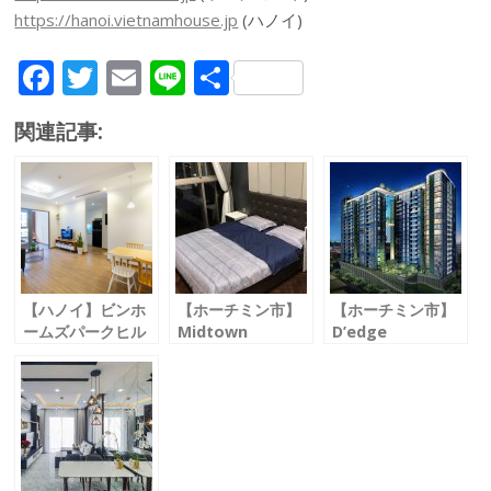
https://hanoi.vietnamhouse.jp
(ハノイ)
F
T
E
Li
共
ac
w
m
n
有
関連記事:
e
itt
ai
e
b
er
l
o
o
k
【ハノイ】ビンホ
【ホーチミン市】
【ホーチミン市】
ームズパークヒル
Midtown
D’edge
Vinhomes
ミッドタウン
ディエッジ
Parkhill