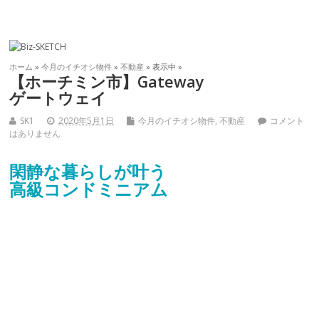
ホーム
»
今月のイチオシ物件
»
不動産
» 表示中 »
【ホーチミン市】Gateway
ゲートウェイ
SK1
2020年5月1日
今月のイチオシ物件
,
不動産
コメント
はありません
閑静な暮らしが叶う
高級コンドミニアム