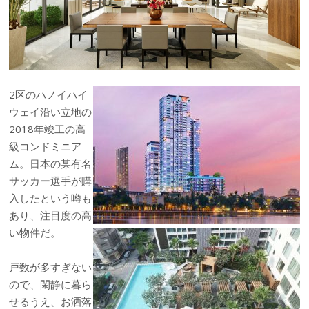
2区のハノイハイ
ウェイ沿い立地の
2018年竣工の高
級コンドミニア
ム。日本の某有名
サッカー選手が購
入したという噂も
あり、注目度の高
い物件だ。
戸数が多すぎない
ので、閑静に暮ら
せるうえ、お洒落