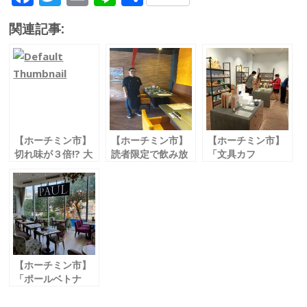
ac
w
m
n
有
関連記事:
e
itt
ai
e
b
er
l
o
o
k
【ホーチミン市】
【ホーチミン市】
【ホーチミン市】
切れ味が３倍!? 大
読者限定で飲み放
「文具カフ
ヒットハサミが販
題に
ェ/Bungu Cafe
売開始
ハイボールが追加
by PLUS」
「プラスベトナム
可能！
日系文具「プラス
/ PLUS VIETNAM
「牛角ディエンビ
ベトナム」の 新コ
INDUSTRIAL」
エンフー店」
ンセプトカフェが
登場
【ホーチミン市】
「ポールベトナ
ム/Paul
Vietnam」