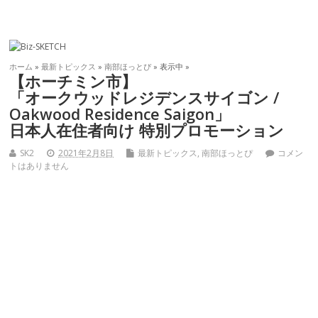
ホーム
»
最新トピックス
»
南部ほっとぴ
» 表示中 »
【ホーチミン市】
「オークウッドレジデンスサイゴン /
Oakwood Residence Saigon」
日本人在住者向け 特別プロモーション
SK2
2021年2月8日
最新トピックス
,
南部ほっとぴ
コメン
トはありません