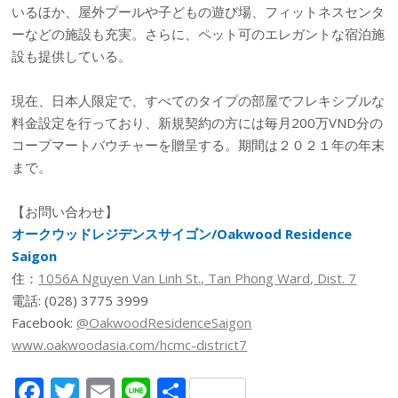
いるほか、屋外プールや子どもの遊び場、フィットネスセンタ
ーなどの施設も充実。さらに、ペット可のエレガントな宿泊施
設も提供している。
現在、日本人限定で、すべてのタイプの部屋でフレキシブルな
料金設定を行っており、新規契約の方には毎月200万VND分の
コープマートバウチャーを贈呈する。期間は２０２１年の年末
まで。
【お問い合わせ】
オークウッドレジデンスサイゴン/Oakwood Residence
Saigon
住：
1056A Nguyen Van Linh St., Tan Phong Ward, Dist. 7
電話: (028) 3775 3999
Facebook:
@OakwoodResidenceSaigon
www.oakwoodasia.com/hcmc-district7
F
T
E
Li
共