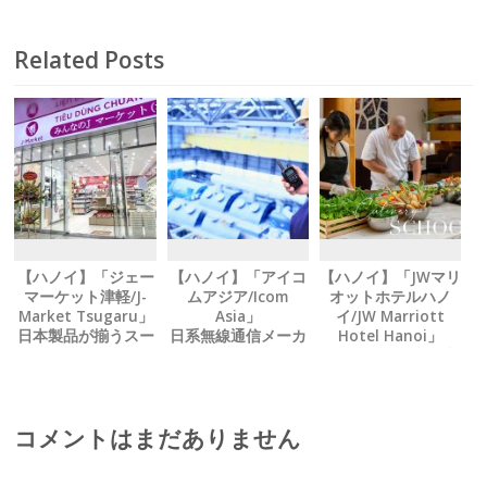
フランスの老舗ベ
ーカリー 豪華なカ
Related Posts
ヌレボックスが登
場
【ハノイ】「ジェー
【ハノイ】「アイコ
【ハノイ】「JWマリ
マーケット津軽/J-
ムアジア/Icom
オットホテルハノ
Market Tsugaru」
Asia」
イ/JW Marriott
日本製品が揃うスー
日系無線通信メーカ
Hotel Hanoi」
パー テト期間も休ま
ーが Ｗｉ‐Ｆｉ無線
シェフから学ぶ、 料
ず営業中
機を新発売
理教室パッケージを
提供中
コメントはまだありません