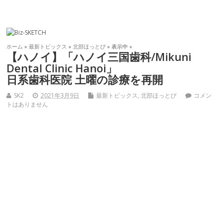
ホーム
»
最新トピックス
»
北部ほっとぴ
» 表示中 »
【ハノイ】「ハノイ三国歯科/Mikuni
Dental Clinic Hanoi」
日系歯科医院 土曜の診療を再開
SK2
2021年3月9日
最新トピックス
,
北部ほっとぴ
コメン
トはありません