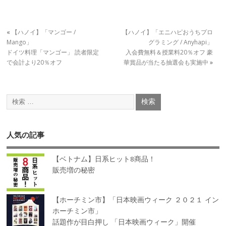
«
【ハノイ】「マンゴー /
【ハノイ】「エニハピおうちプロ
Mango」
グラミング / Anyhapi」
ドイツ料理「マンゴー」 読者限定
入会費無料＆授業料20％オフ 豪
で会計より20％オフ
華賞品が当たる抽選会も実施中
»
人気の記事
【ベトナム】日系ヒット8商品！
販売増の秘密
【ホーチミン市】「日本映画ウィーク ２０２１ イン
ホーチミン市」
話題作が目白押し 「日本映画ウィーク」開催