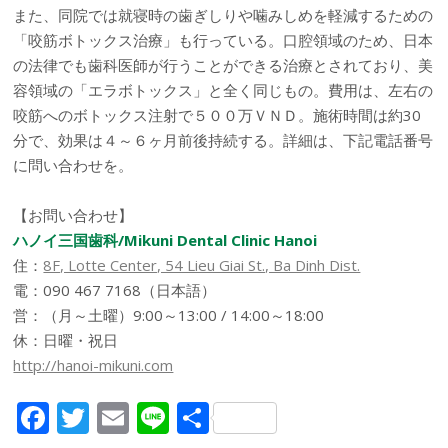
また、同院では就寝時の歯ぎしりや噛みしめを軽減するための
「咬筋ボトックス治療」も行っている。口腔領域のため、日本
の法律でも歯科医師が行うことができる治療とされており、美
容領域の「エラボトックス」と全く同じもの。費用は、左右の
咬筋へのボトックス注射で５００万ＶＮＤ。施術時間は約30
分で、効果は４～６ヶ月前後持続する。詳細は、下記電話番号
に問い合わせを。
【お問い合わせ】
ハノイ三国歯科/Mikuni Dental Clinic Hanoi
住：
8F, Lotte Center, 54 Lieu Giai St., Ba Dinh Dist.
電：090 467 7168（日本語）
営：（月～土曜）9:00～13:00 / 14:00～18:00
休：日曜・祝日
http://hanoi-mikuni.com
F
T
E
Li
共