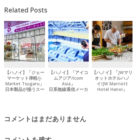
う テト向けギフト
Related Posts
を販売中
【ハノイ】「ジェー
【ハノイ】「アイコ
【ハノイ】「JWマリ
マーケット津軽/J-
ムアジア/Icom
オットホテルハノ
Market Tsugaru」
Asia」
イ/JW Marriott
日本製品が揃うスー
日系無線通信メーカ
Hotel Hanoi」
パー テト期間も休ま
ーが Ｗｉ‐Ｆｉ無線
シェフから学ぶ、 料
ず営業中
機を新発売
理教室パッケージを
提供中
コメントはまだありません
コメントを残す