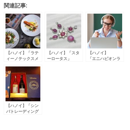
ac
w
m
n
有
関連記事:
e
itt
ai
e
b
er
l
o
o
k
【ハノイ】「ラテ
【ハノイ】「スタ
【ハノイ】
ィーノテックスメ
ーロータス」
「エニハピオンラ
ックスグリル&タ
日系ジュエリーシ
インアカデミー /
コス」
ョップ ハイバーチ
Anyhapi Online
ラテンアメリカ料
ュン区に移転
Academy」
理店 新ランチセッ
オンライン英会話
トが登場
教室 入会金無料＆
授業料20%オフ
【ハノイ】「シン
バトレーディング
/ SIMBA
Trading」
日本ワインを贈ろ