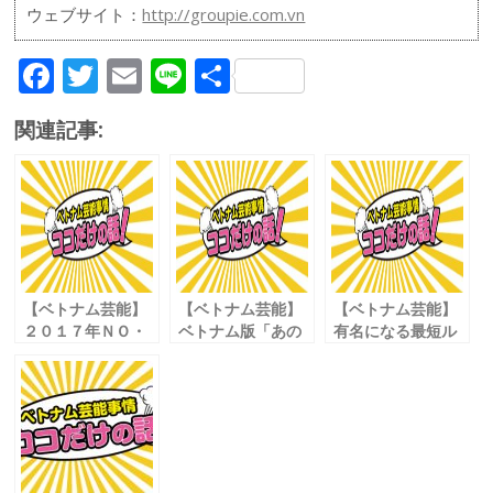
ウェブサイト：
http://groupie.com.vn
F
T
E
Li
共
ac
w
m
n
有
関連記事:
e
itt
ai
e
b
er
l
o
o
k
【ベトナム芸能】
【ベトナム芸能】
【ベトナム芸能】
２０１７年ＮＯ・
ベトナム版「あの
有名になる最短ル
１ヒット
人は今」
ートは 勝ち馬に乗
歌手の飛躍のヒミ
芸能界引退後の進
ることだけど…
ツ
路