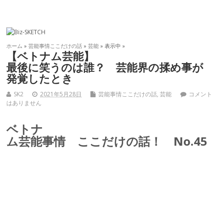
ホーム
»
芸能事情ここだけの話
»
芸能
» 表示中 »
【ベトナム芸能】
最後に笑うのは誰？ 芸能界の揉め事が
発覚したとき
SK2
2021年5月28日
芸能事情ここだけの話
,
芸能
コメント
はありません
ベトナ
ム芸能事情 ここだけの話！ No.45