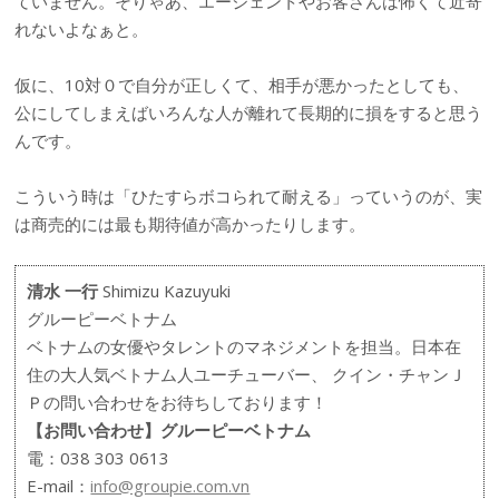
ていません。そりゃあ、エージェントやお客さんは怖くて近寄
れないよなぁと。
仮に、10対０で自分が正しくて、相手が悪かったとしても、
公にしてしまえばいろんな人が離れて長期的に損をすると思う
んです。
こういう時は「ひたすらボコられて耐える」っていうのが、実
は商売的には最も期待値が高かったりします。
清水 一行
Shimizu Kazuyuki
グルーピーベトナム
ベトナムの女優やタレントのマネジメントを担当。日本在
住の大人気ベトナム人ユーチューバー、 クイン・チャンＪ
Ｐの問い合わせをお待ちしております！
【お問い合わせ】グルーピーベトナム
電：038 303 0613
E-mail：
info@groupie.com.vn