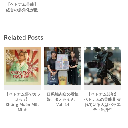
【ベトナム芸能】
経営の多角化が敗
因？
「イエーワン」凋
落に思うこと
Related Posts
【ベトナム語でカラ
日系焼肉店の看板
【ベトナム芸能】
オケ♪】
娘、タオちゃん
ベトナムの芸能界 売
Không Muốn Một
Vol. 24
れている人はバラエ
Mình
ティ出身!?
ひとりになりたくな
い
【和訳付き】