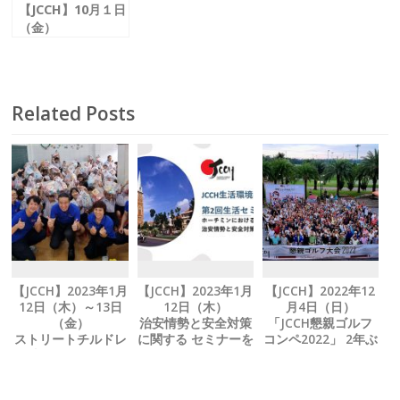
【JCCH】10月１日
（金）
ＪＣＣＨウェブサ
イト 10月から一新
Related Posts
【JCCH】2023年1月
【JCCH】2023年1月
【JCCH】2022年12
12日（木）～13日
12日（木）
月4日（日）
（金）
治安情勢と安全対策
「JCCH懇親ゴルフ
ストリートチルドレ
に関する セミナーを
コンペ2022」 2年ぶ
ン支援 NGOにテト
開催
りに開催
の贈り物を寄贈