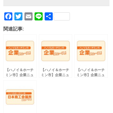
F
T
E
Li
共
ac
w
m
n
有
関連記事:
e
itt
ai
e
b
er
l
o
o
k
【ハノイ＆ホーチ
【ハノイ＆ホーチ
【ハノイ＆ホーチ
ミン市】企業ニュ
ミン市】企業ニュ
ミン市】企業ニュ
ース！
ース！
ース！