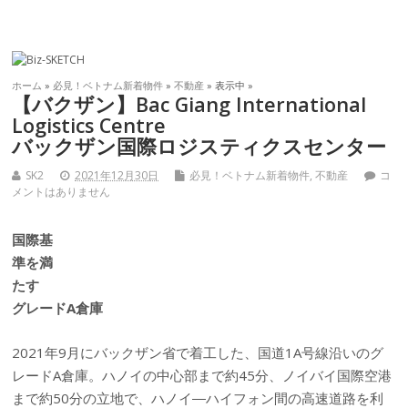
ホーム
»
必見！ベトナム新着物件
»
不動産
» 表示中 »
【バクザン】Bac Giang International
Logistics Centre
バックザン国際ロジスティクスセンター
SK2
2021年12月30日
必見！ベトナム新着物件
,
不動産
コ
メントはありません
国際基
準を満
たす
グレードA倉庫
2021年9月にバックザン省で着工した、国道1A号線沿いのグ
レードA倉庫。ハノイの中心部まで約45分、ノイバイ国際空港
まで約50分の立地で、ハノイ―ハイフォン間の高速道路を利