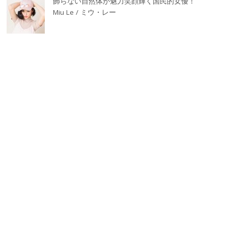
飾らない自然体が魅力笑顔輝く国民的女優！
Miu Le / ミウ・レー