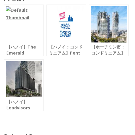
e
itt
ai
e
b
er
l
o
o
k
【ハノイ】The
【ハノイ：コンド
【ホーチミン市：
Emerald
ミニアム】Pent
コンドミニアム】
ザ・エメラルド
Studio
SUNSHINE
ペントスタジオ
VENICIA
サンシャイン ヴェ
ニシア
【ハノイ】
Leadvisors
Tower
リードバイザーズ
タワー