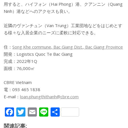
用すると、ハイフォン（Hai Phong）港、クアンニン（Quang
Ninh）港などへのアクセスも良い。
近隣のヴァンチュン（Van Trung）工業団地などをはじめとす
る様々な入居企業のニーズに柔軟に対応できる。
住：
Song Khe commune, Bac Giang Dist., Bac Giang Province
開発：Logistics Quoc Te Bac Giang
完成：2022年1Q
面積：76,000㎡
CBRE Vietnam
電：093 465 1838
E-mail：
loan.phungthithanh@cbre.com
F
T
E
Li
共
ac
w
m
n
有
関連記事: