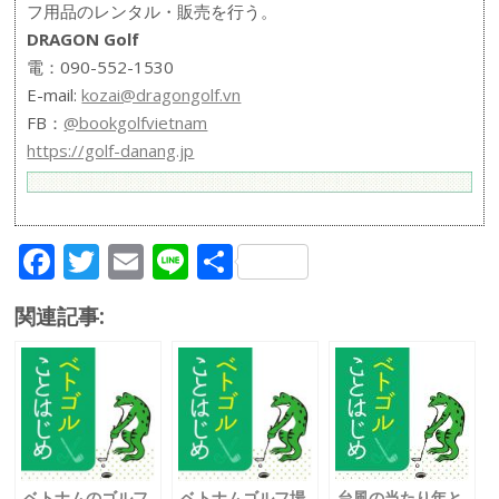
フ用品のレンタル・販売を行う。
DRAGON Golf
電：090-552-1530
E-mail:
kozai@dragongolf.vn
FB：
@bookgolfvietnam
https://golf-danang.jp
F
T
E
Li
共
ac
w
m
n
有
関連記事:
e
itt
ai
e
b
er
l
o
o
k
ベトナムのゴルフ
ベトナムゴルフ場
台風の当たり年と