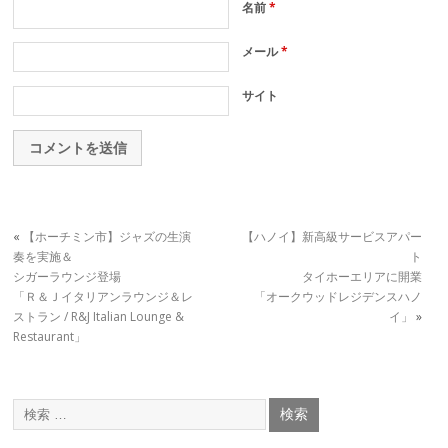
名前
*
メール
*
サイト
«
【ホーチミン市】ジャズの生演
【ハノイ】新高級サービスアパー
奏を実施＆
ト
シガーラウンジ登場
タイホーエリアに開業
「Ｒ＆Ｊイタリアンラウンジ＆レ
「オークウッドレジデンスハノ
ストラン / R&J Italian Lounge &
イ」
»
Restaurant」