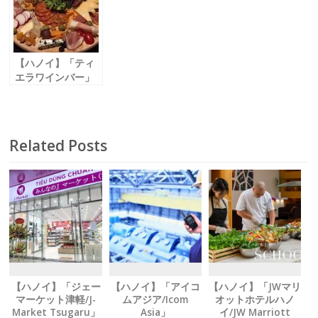
SIMBA Trading」
スリーハノイリン
Tailort」
ラン / HOTEL1-2-
3 Hanoi Linh
Lang」
【ハノイ】「ティ
エラワインバー」
ウェルカムドリン
クが無料
Related Posts
【ハノイ】「ジェー
【ハノイ】「アイコ
【ハノイ】「JWマリ
マーケット津軽/J-
ムアジア/Icom
オットホテルハノ
Market Tsugaru」
Asia」
イ/JW Marriott