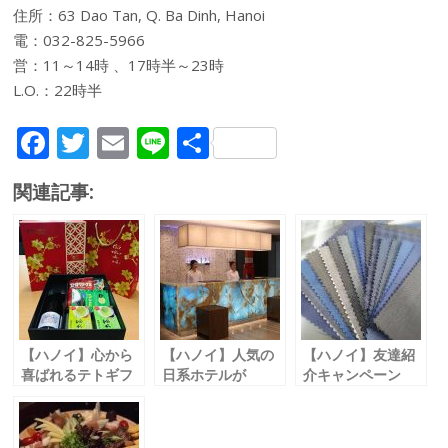
住所：63 Dao Tan, Q. Ba Dinh, Hanoi
電：032-825-5966
営：11～14時 、17時半～23時
L.O.：22時半
F
T
E
Li
共
ac
w
m
n
有
関連記事:
e
itt
ai
e
b
er
l
o
o
k
【ハノイ】心から
【ハノイ】人気の
【ハノイ】友達紹
喜ばれるテトギフ
日系ホテルが
介キャンペーン
トを販売
３月にプレオープ
シャツを１枚プレ
>「シンバ・トレ
ン
ゼント
ーディング /
「ホテルワンツー
「テイラート /