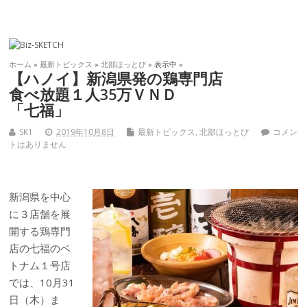
ホーム
»
最新トピックス
»
北部ほっとぴ
» 表示中 »
【ハノイ】新潟県発の鶏専門店
食べ放題１人35万ＶＮＤ
「七福」
SK1
2019年10月8日
最新トピックス
,
北部ほっとぴ
コメン
トはありません
新潟県を中心
に３店舗を展
開する鶏専門
店の七福のベ
トナム１号店
では、10月31
日（木）ま