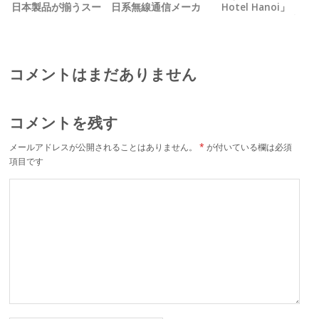
日本製品が揃うスー
日系無線通信メーカ
Hotel Hanoi」
パー テト期間も休ま
ーが Ｗｉ‐Ｆｉ無線
シェフから学ぶ、 料
ず営業中
機を新発売
理教室パッケージを
提供中
コメントはまだありません
コメントを残す
メールアドレスが公開されることはありません。
*
が付いている欄は必須
項目です