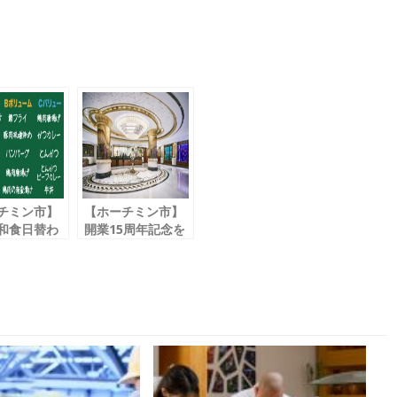
チミン市】
【ホーチミン市】
和食日替わ
開業15周年記念を
 宅配サービ
祝し
！
各種プロモーショ
ケア３６５
ン実施
DeliCare
「ウィンザープラ
ento」
ザホテル /
Windsor Plaza
Hotel」