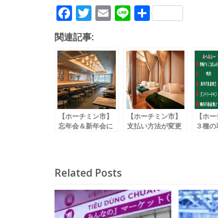
F
T
E
Li
共
ac
w
m
n
有
関連記事:
e
itt
ai
e
b
er
l
o
o
k
【ホーチミン市】
【ホーチミン市】
【ホー
忘年会＆新年会に
支払い方法が変更
３種の
最適飲み放題プラ
＆新メンバーカー
り弁当
ン登場！
ド発行中
ス開始
「ミートバンク /
「ミウミウスパ /
「デリ
Meat Bank」
Miu Miu Spa」
弁当 / 
Related Posts
365 B