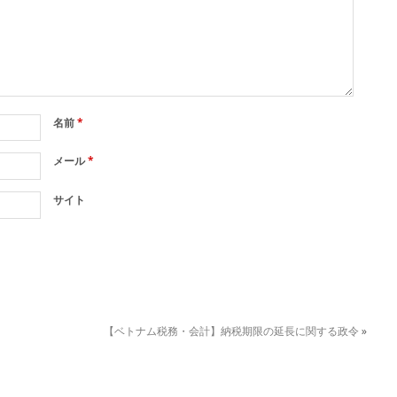
名前
*
メール
*
サイト
【ベトナム税務・会計】納税期限の延長に関する政令
»