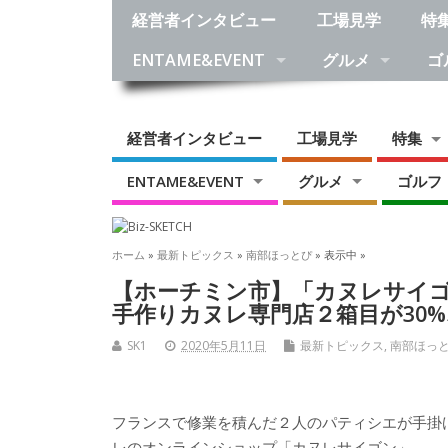
経営者インタビュー
工場見学
特
ENTAME&EVENT
グルメ
ゴ
経営者インタビュー
工場見学
特集
ENTAME&EVENT
グルメ
ゴルフ
ホーム
»
最新トピックス
»
南部ほっとぴ
» 表示中 »
【ホーチミン市】「カヌレサイゴン / C
手作りカヌレ専門店２箱目が30
SK1
2020年5月11日
最新トピックス
,
南部ほっ
フランスで修業を積んだ２人のパティシエが手掛
レのオンラインショップ「カヌレサイゴン」。