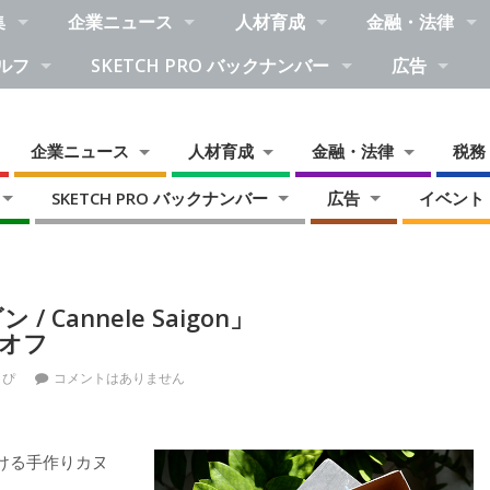
集
企業ニュース
人材育成
金融・法律
ルフ
SKETCH PRO バックナンバー
広告
企業ニュース
人材育成
金融・法律
税務
SKETCH PRO バックナンバー
広告
イベント
annele Saigon」
%オフ
とぴ
コメントはありません
ける手作りカヌ