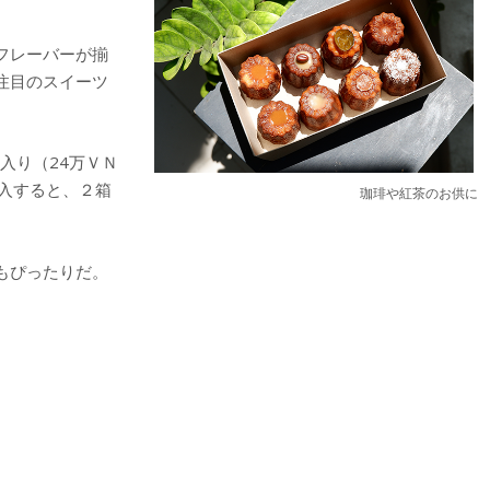
フレーバーが揃
注目のスイーツ
入り（24万ＶＮ
入すると、２箱
珈琲や紅茶のお供に
もぴったりだ。