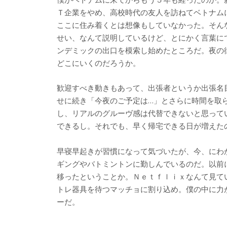
Ｔ企業をやめ、高校時代の友人を訪ねてベトナム
ここに住み着くとは想像もしていなかった。そん
せい、なんて説明しているけど、とにかく言葉に
ンデミックの出口を模索し始めたところだ。夜の
どこにいくのだろうか。
歓迎すべき動きもあって、出張者というか出張名
せに続き「今夜のご予定は…」とさらに時間を取
し、リアルのグルーヴ感は代替できないと思って
できるし。それでも、早く帰宅できる日が増えた
早寝早起きが習慣になって気づいたが、今、にわ
ギングやバトミントンに勤しんでいるのだ。以前
移ったということか。Ｎｅｔｆｌｉｘなんて見て
トレ器具を待つマッチョに割り込め。僕の中に力
ーだ。