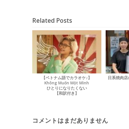
ーク」へ
へ
Related Posts
【ベトナム語でカラオケ♪】
日系焼肉
Không Muốn Một Mình
ひとりになりたくない
【和訳付き】
コメントはまだありません