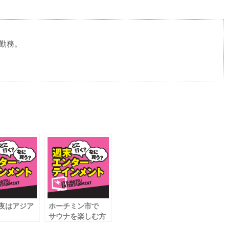
p勤務。
夜はアジア
ホーチミン市で
サウナを楽しむ方
パッカー街
法