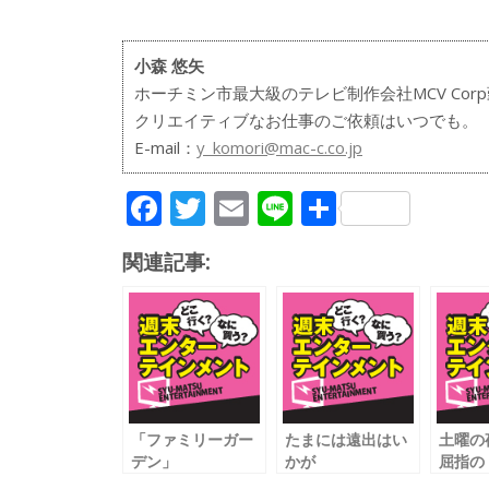
小森 悠矢
ホーチミン市最大級のテレビ制作会社MCV Cor
クリエイティブなお仕事のご依頼はいつでも。
E-mail：
y_komori@mac-c.co.jp
F
T
E
Li
共
ac
w
m
n
有
関連記事:
e
itt
ai
e
b
er
l
o
o
k
「ファミリーガー
たまには遠出はい
土曜の
デン」
かが
屈指の
で森林浴のススメ
いざ、「カカオパ
バック