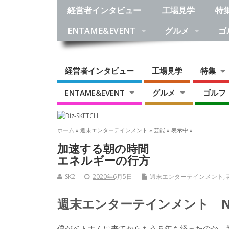
経営者インタビュー
工場見学
特
ENTAME&EVENT
グルメ
ゴ
経営者インタビュー
工場見学
特集
ENTAME&EVENT
グルメ
ゴルフ
ホーム
»
週末エンターテインメント
»
芸能
» 表示中 »
加速する朝の時間
エネルギーの行方
SK2
2020年6月5日
週末エンターテインメント
,
週末エンターテインメント No
僕がベトナムに来てからもう５年も経ったのか。