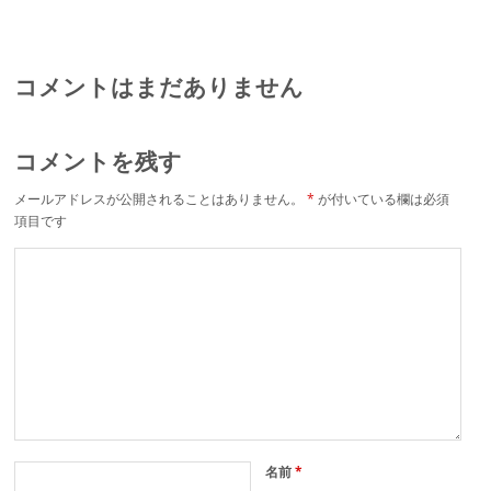
パー テト期間も休ま
ーが Ｗｉ‐Ｆｉ無線
シェフから学ぶ、 料
ず営業中
機を新発売
理教室パッケージを
提供中
コメントはまだありません
コメントを残す
メールアドレスが公開されることはありません。
*
が付いている欄は必須
項目です
名前
*