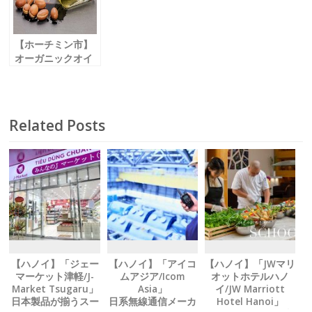
ィカル / Raffles
Medical」
【ホーチミン市】
オーガニックオイ
ル購入で
マッサージがお得
に！
「芽吹きスパ /
Related Posts
Mebuki Spa」
【ハノイ】「ジェー
【ハノイ】「アイコ
【ハノイ】「JWマリ
マーケット津軽/J-
ムアジア/Icom
オットホテルハノ
Market Tsugaru」
Asia」
イ/JW Marriott
日本製品が揃うスー
日系無線通信メーカ
Hotel Hanoi」