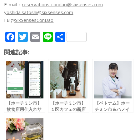
E-mail：
reservations-condao@sixsenses.com
yoshida.satoshi@sixsenses.com
FB:
@SixSensesConDao
F
T
E
Li
共
ac
w
m
n
有
関連記事:
e
itt
ai
e
b
er
l
o
o
k
【ホーチミン市】
【ホーチミン市】
【ベトナム】ホー
飲食店用仕入れサ
１区カフェの新店
チミン市＆ハノイ
イト
読者は10％オフ！
で
アプリをリリース
「ダンシャリコー
新子宮頸がん検診
「カメレオ /
ヒー / Danshari
開始
Kamereo」
Coffee」
「ラッフルズメデ