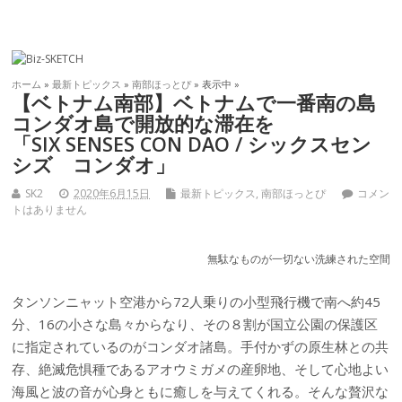
ホーム
»
最新トピックス
»
南部ほっとぴ
» 表示中 »
【ベトナム南部】ベトナムで一番南の島
コンダオ島で開放的な滞在を
「SIX SENSES CON DAO / シックスセン
シズ コンダオ」
SK2
2020年6月15日
最新トピックス
,
南部ほっとぴ
コメン
トはありません
無駄なものが一切ない洗練された空間
タンソンニャット空港から72人乗りの小型飛行機で南へ約45
分、16の小さな島々からなり、その８割が国立公園の保護区
に指定されているのがコンダオ諸島。手付かずの原生林との共
存、絶滅危惧種であるアオウミガメの産卵地、そして心地よい
海風と波の音が心身ともに癒しを与えてくれる。そんな贅沢な