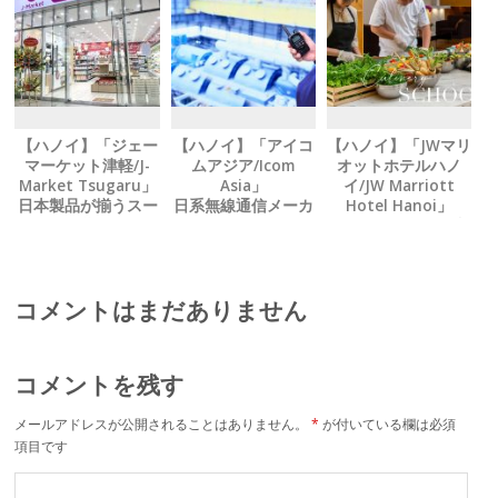
【ハノイ】「ジェー
【ハノイ】「アイコ
【ハノイ】「JWマリ
マーケット津軽/J-
ムアジア/Icom
オットホテルハノ
Market Tsugaru」
Asia」
イ/JW Marriott
日本製品が揃うスー
日系無線通信メーカ
Hotel Hanoi」
パー テト期間も休ま
ーが Ｗｉ‐Ｆｉ無線
シェフから学ぶ、 料
ず営業中
機を新発売
理教室パッケージを
提供中
コメントはまだありません
コメントを残す
メールアドレスが公開されることはありません。
*
が付いている欄は必須
項目です