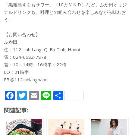
「黒霧島すももサワー」（10万ＶＮＤ）など、ふか田オリジ
ナルドリンクも、料理との組み合わせを楽しみながら味わお
う。
【お問い合わせ】
ふか田
住：112 Linh Lang, Q. Ba Dinh, Hanoi
電：024-6682-7878
営：10～14時、16時半～22時
LO：21時半
FB:
@112linhlanghanoi
F
T
E
Li
共
ac
w
m
n
有
関連記事:
e
itt
ai
e
b
er
l
o