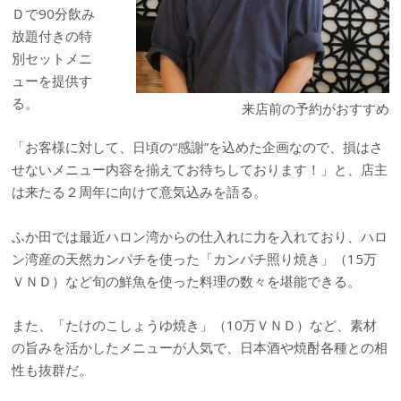
Ｄで90分飲み
放題付きの特
別セットメニ
ューを提供す
る。
来店前の予約がおすすめ
「お客様に対して、日頃の“感謝”を込めた企画なので、損はさ
せないメニュー内容を揃えてお待ちしております！」と、店主
は来たる２周年に向けて意気込みを語る。
ふか田では最近ハロン湾からの仕入れに力を入れており、ハロ
ン湾産の天然カンパチを使った「カンパチ照り焼き」（15万
ＶＮＤ）など旬の鮮魚を使った料理の数々を堪能できる。
また、「たけのこしょうゆ焼き」（10万ＶＮＤ）など、素材
の旨みを活かしたメニューが人気で、日本酒や焼酎各種との相
性も抜群だ。