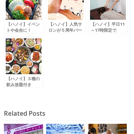
o
k
【ハノイ】イベン
【ハノイ】人気サ
【ハノイ】平日11
トや会合に！
ロンが５周年パー
～17時限定で
特別弁当の予約受
ティーを開催
マッサージが18万
付中
「ヘアサロン テ
ＶＮＤ
「手作り弁当ひな
トテ / Hair Salon
「ハノイ整体院」
た屋」
tetote」
【ハノイ】３種の
飲み放題付き
宴会コース予約受
付中
「牛角キムマー通
り店」
Related Posts