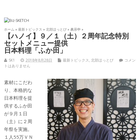
ホーム
»
最新トピックス
»
北部ほっとぴ
» 表示中 »
【ハノイ】９／１（土）２周年記念特別
セットメニュー提供
日本料理「ふか田」
SK1
2018年8月28日
最新トピックス
,
北部ほっとぴ
コメン
トはありません
素材にこだわ
り、本格的な
日本料理を提
供するふか田
が９月１日
（土）に２周
年祭を実施。
１人55万ＶＮ