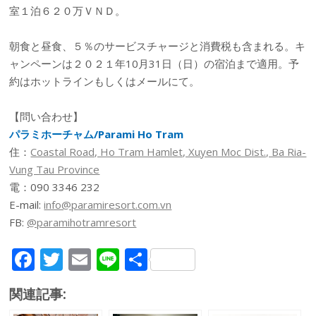
室１泊６２０万ＶＮＤ。
朝食と昼食、５％のサービスチャージと消費税も含まれる。キ
ャンペーンは２０２１年10月31日（日）の宿泊まで適用。予
約はホットラインもしくはメールにて。
【問い合わせ】
パラミホーチャム/Parami Ho Tram
住：
Coastal Road, Ho Tram Hamlet, Xuyen Moc Dist., Ba Ria-
Vung Tau Province
電：090 3346 232
E-mail:
info@paramiresort.com.vn
FB:
@paramihotramresort
F
T
E
Li
共
ac
w
m
n
有
関連記事:
e
itt
ai
e