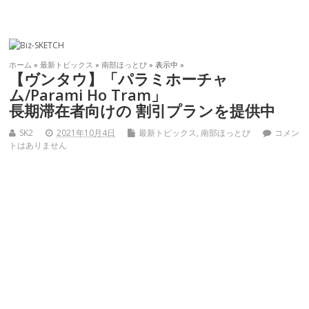
ホーム
»
最新トピックス
»
南部ほっとぴ
» 表示中 »
【ヴンタウ】「パラミホーチャ
ム/Parami Ho Tram」
長期滞在者向けの 割引プランを提供中
SK2
2021年10月4日
最新トピックス
,
南部ほっとぴ
コメン
トはありません