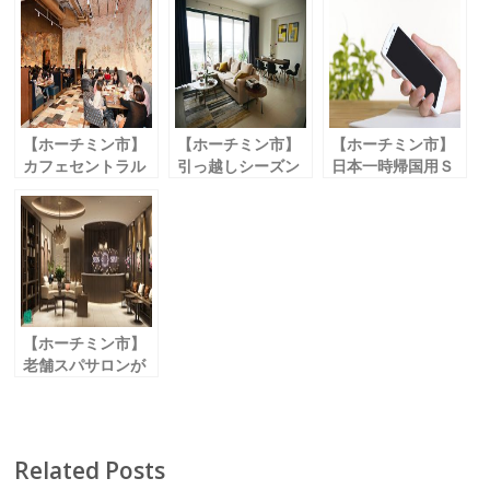
b
er
l
o
o
k
【ホーチミン市】
【ホーチミン市】
【ホーチミン市】
カフェセントラル
引っ越しシーズン
日本一時帰国用Ｓ
の新店がパスター
到来
ＩＭ期間限定で
通りにオープン
手数料＆アフター
33％オフ！
「カフェセントラ
サポート無料
「ジャパンＳＩＭ
ルヴィラパスター/
「ドラゴンハウジ
カード」
Cafe Central
ング / Dragon
Villa Pasteur」
Housing」
【ホーチミン市】
老舗スパサロンが
レタントン通りに
移転
「センスパ / Sen
Spa」
Related Posts