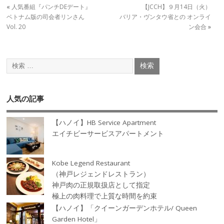
«
人気番組『パンチDEデート』
【JCCH】９月14日（火）
ベトナム版の司会者リンさん
バリア・ヴンタウ省との オンライ
Vol. 20
ン会合
»
人気の記事
【ハノイ】HB Service Apartment
エイチビーサービスアパートメント
Kobe Legend Restaurant
（神戸レジェンドレストラン）
神戸肉の正規取扱店として指定
極上の肉料理で上質な時間を約束
【ハノイ】「クイーンガーデンホテル/ Queen
Garden Hotel」