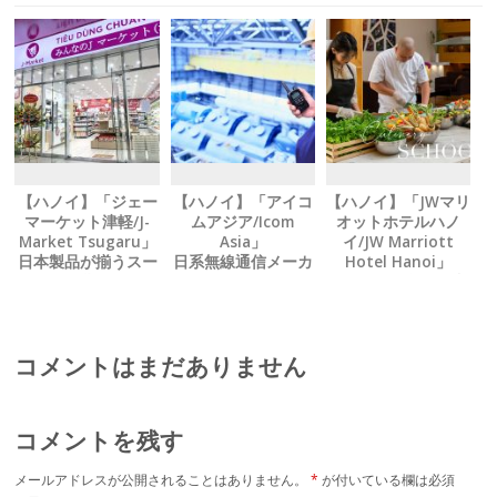
【ハノイ】「ジェー
【ハノイ】「アイコ
【ハノイ】「JWマリ
マーケット津軽/J-
ムアジア/Icom
オットホテルハノ
Market Tsugaru」
Asia」
イ/JW Marriott
日本製品が揃うスー
日系無線通信メーカ
Hotel Hanoi」
パー テト期間も休ま
ーが Ｗｉ‐Ｆｉ無線
シェフから学ぶ、 料
ず営業中
機を新発売
理教室パッケージを
提供中
コメントはまだありません
コメントを残す
メールアドレスが公開されることはありません。
*
が付いている欄は必須