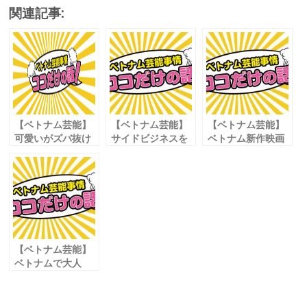
ac
w
m
n
有
関連記事:
e
itt
ai
e
b
er
l
o
o
k
【ベトナム芸能】
【ベトナム芸能】
【ベトナム芸能】
可愛いがズバ抜け
サイドビジネスを
ベトナム新作映画
ている！
成功させた若手芸
公開ラッシュ始ま
数年に１度の逸材
能人
る
登場か？
【ベトナム芸能】
ベトナムで大人
気！ ティックトッ
クを楽しむ方法①