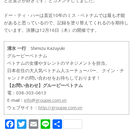
と正直さが好きです」とコメントしてました。
ドー・ティ・ハーは直近10年のミス・ベトナムでは最も才能
があると思っているので、記録を塗り替えてくれるのを期待し
ています。決勝は12月16日（木）の開催です。
清水 一行
Shimizu Kazuyuki
グルーピーベトナム
ベトナムの女優やタレントのマネジメントを担当。
日本在住の大人気ベトナム人ユーチューバー、 クイン・チ
ャンＪＰの問い合わせをお待ちしております！
【お問い合わせ】グルーピーベトナム
電：038-303-0613
E-mail：
info@groupie.com.vn
ウェブサイト：
http://groupie.com.vn
F
T
E
Li
共