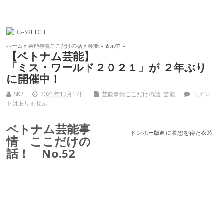
ホーム
»
芸能事情ここだけの話
»
芸能
» 表示中 »
【ベトナム芸能】
「ミス・ワールド２０２１」が ２年ぶり
に開催中！
SK2
2021年12月17日
芸能事情ここだけの話
,
芸能
コメン
トはありません
ベトナム芸能事
ドンホー版画に着想を得た衣装
情 ここだけの
話！ No.52