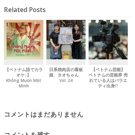
Related Posts
【ベトナム語でカラ
日系焼肉店の看板
【ベトナム芸能】
オケ♪】
娘、タオちゃん
ベトナムの芸能界 売
Không Muốn Một
Vol. 24
れている人はバラエ
Mình
ティ出身!?
ひとりになりたくな
い
【和訳付き】
コメントはまだありません
コメントを残す