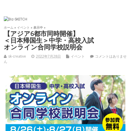
ホーム
»
イベント
» 表示中 »
【アジア6都市同時開催】
＜日本帰国生＞中学・高校入試
オンライン合同学校説明会
sk-creative
2022年7月28日
イベント
コメントはありませ
ん