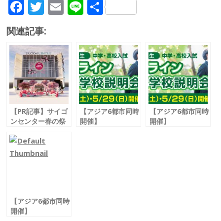
F
T
E
Li
共
ac
w
m
n
有
関連記事:
e
itt
ai
e
b
er
l
o
o
k
【PR記事】サイゴ
【アジア6都市同時
【アジア6都市同時
ンセンター春の祭
開催】
開催】
典
＜日本帰国生＞中
＜日本帰国生＞中
「ジャパンフェス
学・高校入試
学・高校入試
ティバル」が開
オンライン合同学
オンライン合同学
催！
校説明会
校説明会
2022年4月15日
（金）～24日
（日）
【アジア6都市同時
開催】
＜日本帰国生＞中