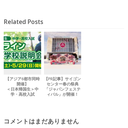
学・高校入試
オンライン合同学
校説明会
Related Posts
【アジア6都市同時
【PR記事】サイゴン
開催】
センター春の祭典
＜日本帰国生＞中
「ジャパンフェステ
学・高校入試
ィバル」が開催！
オンライン合同学校
2022年4月15日
説明会
（金）～24日（日）
コメントはまだありません