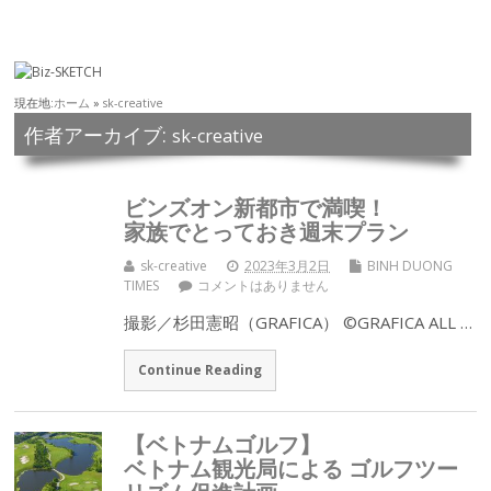
現在地:
ホーム
»
sk-creative
作者アーカイブ:
sk-creative
ビンズオン新都市で満喫！
家族でとっておき週末プラン
sk-creative
2023年3月2日
BINH DUONG
TIMES
コメントはありません
撮影／杉田憲昭（GRAFICA） ©GRAFICA ALL …
Continue Reading
【ベトナムゴルフ】
ベトナム観光局による ゴルフツー