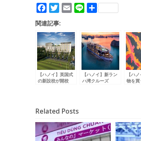
F
T
E
Li
共
ac
w
m
n
有
関連記事:
e
itt
ai
e
b
er
l
o
o
k
【ハノイ】英国式
【ハノイ】新ラン
【ハノ
の新設校が開校
ハ湾クルーズ
物を買
入学申し込みで特
８月から運航開始
まとめ
典あり
「ヘリテージクル
「ハノイ
「ザ・インターナ
ーズ / Heritage
Hano
ショナルスクー
Cruise」
Related Posts
ル・ パークシティ
ハノイ（ＩＳＰ
Ｈ）」