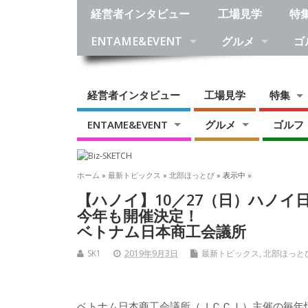
経営者インタビュー
工場見学
特
ENTAME&EVENT
グルメ
ゴ
経営者インタビュー
工場見学
特集
ENTAME&EVENT
グルメ
ゴルフ
ホーム
»
最新トピックス
»
北部ほっとぴ
» 表示中 »
【ハノイ】10／27（日）ハノイ
今年も開催決定！
ベトナム日本商工会議所
SK1
2019年9月3日
最新トピックス
,
北部ほっと
ベトナム日本商工会議所（ＪＣＣＩ）主催の毎年