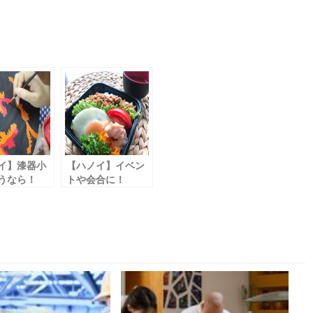
イ】漆器小
【ハノイ】イベン
うなら！
トや会合に！
買いがお得
特別弁当の予約受
ア /
付中
ia」
「手作り弁当ひな
た屋」