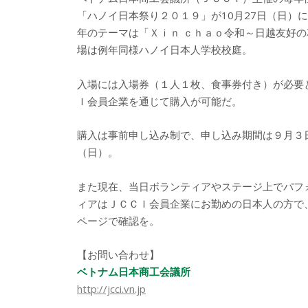
「ハノイ日本祭り２０１９」が10月27日（日）
年のテーマは「Ｘｉｎ ｃｈａｏ令和～日越友好
場は例年同様ハノイ日本人学校校庭。
入場には入場券（１人１枚、食事券付き）が必要
Ｉ会員企業を通じて購入が可能だ。
購入は事前申し込み制で、申し込み期間は９月３日
（日）。
また現在、当日ボランティアやステージ上でパフ
ィアはＪＣＣＩ会員企業にお勤めの日本人の方で
ページで確認を。
【お問い合わせ】
ベトナム日本商工会議所
http://jcci.vn.jp