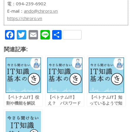
電：094-239-6902
E-mail：
ando@chiroro.vn
https://chiroro.vn
F
T
E
Li
共
ac
w
m
n
有
関連記事:
e
itt
ai
e
b
er
l
o
o
k
【ベトナムIT】役
【ベトナムIT】
【ベトナムIT】知
割や機能を解説
え？ パスワード
っているようで知
主なサーバーの種
付き 添付ファイル
らない Ｅメール送
類
を廃止
受信の仕組み