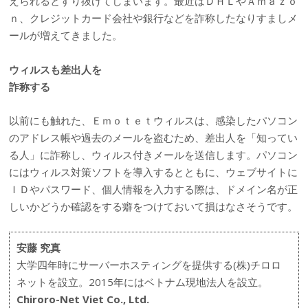
えられるとすり抜けてしまいます。最近はＤＨＬやＡｍａｚｏ
ｎ、クレジットカード会社や銀行などを詐称したなりすましメ
ールが増えてきました。
ウィルスも差出人を
詐称する
以前にも触れた、Ｅｍｏｔｅｔウィルスは、感染したパソコン
のアドレス帳や過去のメールを盗むため、差出人を「知ってい
る人」に詐称し、ウィルス付きメールを送信します。パソコン
にはウィルス対策ソフトを導入するとともに、ウェブサイトに
ＩＤやパスワード、個人情報を入力する際は、ドメイン名が正
しいかどうか確認をする癖をつけておいて損はなさそうです。
安藤 究真
大学四年時にサーバーホスティングを提供する(株)チロロ
ネットを設立。2015年にはベトナム現地法人を設立。
Chiroro-Net Viet Co., Ltd.