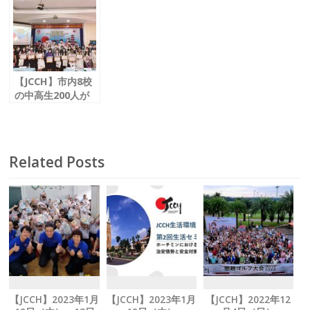
チン接種
希望人数調査を実
施中
【JCCH】市内8校
の中高生200人が
応募した
日本語スピーチコ
ンテストを支援
Related Posts
【JCCH】2023年1月
【JCCH】2023年1月
【JCCH】2022年12