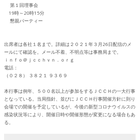
第１回理事会
19時～20時15分
懇親パーティー
出席者は各社１名まで。詳細は２０２１年３月26日配信のメ
ールにて確認を。メール不着、不明点等は事務局まで。
ｉｎｆｏ＠ｊｃｃｈｖｎ．ｏｒｇ
電話：
（０２８） ３８２１ ９３６９
本行事は例年、５００名以上が参加をするＪＣＣＨの一大行事
となっている。当局指針、並びにＪＣＣＨ行事開催方針に則り
会場での開催を予定しているが、今後の新型コロナウイルスの
感染状況等により、開催日時や開催形態が変更になる場合もあ
る。