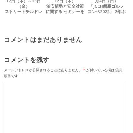
12日（木）～13日
12日（木）
月4日（日）
（金）
治安情勢と安全対策
「JCCH懇親ゴルフ
ストリートチルドレ
に関する セミナーを
コンペ2022」 2年ぶ
ン支援 NGOにテト
開催
りに開催
の贈り物を寄贈
コメントはまだありません
コメントを残す
メールアドレスが公開されることはありません。
*
が付いている欄は必須
項目です