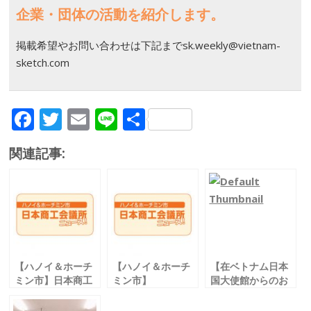
企業・団体の活動を紹介します。
掲載希望やお問い合わせは下記までsk.weekly@vietnam-
sketch.com
F
T
E
Li
共
ac
w
m
n
有
関連記事:
e
itt
ai
e
b
er
l
o
o
k
【ハノイ＆ホーチ
【ハノイ＆ホーチ
【在ベトナム日本
ミン市】日本商工
ミン市】
国大使館からのお
会議所ニュース！
日本商工会議所ニ
知らせ】
ュース！
ベトナムでのワク