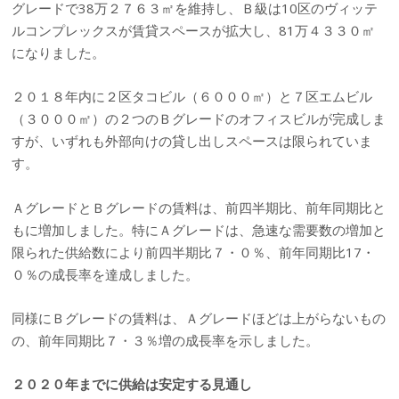
グレードで38万２７６３㎡を維持し、Ｂ級は10区のヴィッテ
ルコンプレックスが賃貸スペースが拡大し、81万４３３０㎡
になりました。
２０１８年内に２区タコビル（６０００㎡）と７区エムビル
（３０００㎡）の２つのＢグレードのオフィスビルが完成しま
すが、いずれも外部向けの貸し出しスペースは限られていま
す。
ＡグレードとＢグレードの賃料は、前四半期比、前年同期比と
もに増加しました。特にＡグレードは、急速な需要数の増加と
限られた供給数により前四半期比７・０％、前年同期比17・
０％の成長率を達成しました。
同様にＢグレードの賃料は、Ａグレードほどは上がらないもの
の、前年同期比７・３％増の成長率を示しました。
２０２０年までに供給は安定する見通し