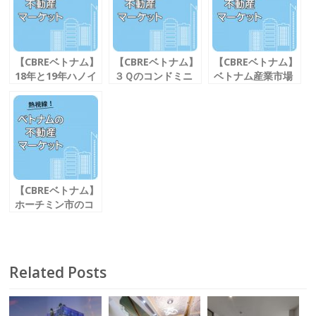
o
o
k
【CBREベトナム】
【CBREベトナム】
【CBREベトナム】
18年と19年ハノイ
３Ｑのコンドミニ
ベトナム産業市場
の
アム事情
重要な変革の時代
オフィス事情はど
新規販売物件数は
へ
う変わる？
回復
【CBREベトナム】
ホーチミン市のコ
ンドミニアム市場
過去３年で最も少
ない供給数に
Related Posts