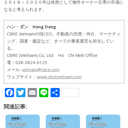
２０１８～２０２０年は依然として物件オーナー主導の市場に
なると考えられます。
ハン・ダン Hang Dang
CBRE Vietnamの現CEO。不動産の売買・仲介、マーケティ
ング、調査・鑑定など、すべての事業運営を担当してい
る。
CBRE (Vietnam) Co, Ltd. Ho Chi Minh Office
電：028-3824-6125
メール:
vietnam@cbre.com
ウェブサイト：
www.cbrevietnam.com
F
T
E
Li
共
ac
w
m
n
有
関連記事:
e
itt
ai
e
b
er
l