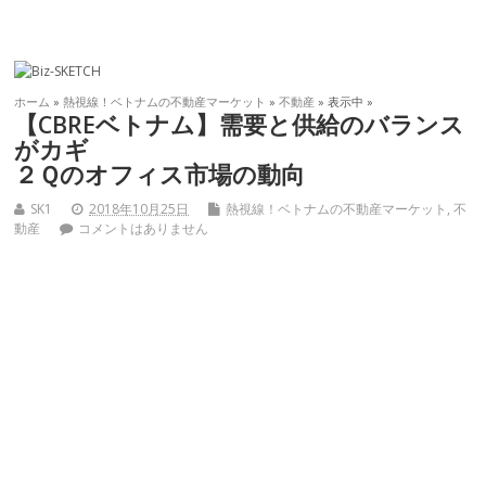
ホーム
»
熱視線！ベトナムの不動産マーケット
»
不動産
» 表示中 »
【CBREベトナム】需要と供給のバランス
がカギ
２Ｑのオフィス市場の動向
SK1
2018年10月25日
熱視線！ベトナムの不動産マーケット
,
不
動産
コメントはありません