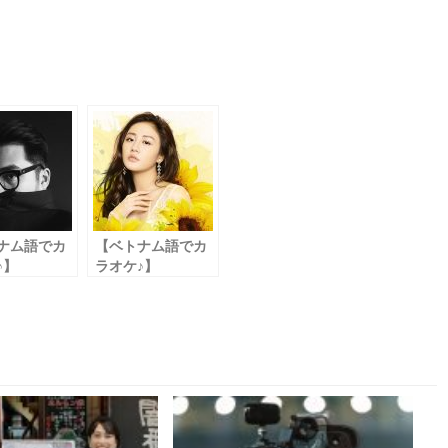
ナム語でカ
【ベトナム語でカ
♪】
ラオケ♪】
è Của Em
Một Ngày Hay
Trăm Năm
付き】
一日でも百年でも
【和訳付き】