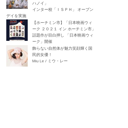
ハノイ」
インター校「ＩＳＰＨ」 オープン
デイを実施
【ホーチミン市】「日本映画ウィ
ーク ２０２１ イン ホーチミン市」
話題作が目白押し 「日本映画ウィ
ーク」開催
飾らない自然体が魅力笑顔輝く国
民的女優！
Miu Le / ミウ・レー