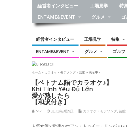
経営者インタビュー
工場見学
特
ENTAME&EVENT
グルメ
ゴ
経営者インタビュー
工場見学
特集
ENTAME&EVENT
グルメ
ゴルフ
ホーム
»
カラオケ・モテソング
»
芸能
» 表示中 »
【ベトナム語でカラオケ♪】
Khi Tình Yêu Đủ Lớn
愛が熟したら
【和訳付き】
SK2
2021年9月9日
カラオケ・モテソング
,
芸能
人気女優で歌手のホアン・トゥイー・リンが202