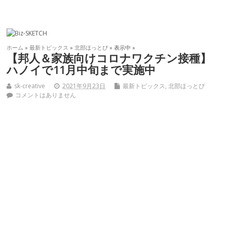
ホーム
»
最新トピックス
»
北部ほっとぴ
» 表示中 »
【邦人＆家族向けコロナワクチン接種】
ハノイで11月中旬まで実施中
sk-creative
2021年9月23日
最新トピックス
,
北部ほっとぴ
コメントはありません