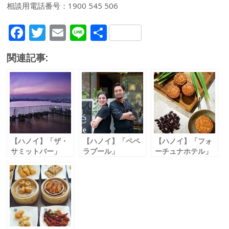
相談用電話番号：1900 545 506
F
T
E
Li
共
ac
w
m
n
有
関連記事:
e
itt
ai
e
b
er
l
o
o
k
【ハノイ】「ザ・
【ハノイ】「ペペ
【ハノイ】「フォ
サミットバー」
ラプール」
ーチュナホテル」
読者限定でタパス
中華＆イタリアン
「フォーチュナホ
が無料
の人気店 ゴルフコ
テル」 月餅セット
ンペを開催
の販売を開始