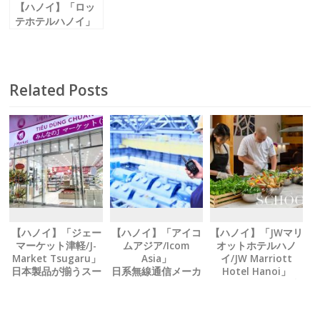
【ハノイ】「ロッ
テホテルハノイ」
本格点心のティム
ホーワン お得なレ
イトランチを開始
Related Posts
【ハノイ】「ジェー
【ハノイ】「アイコ
【ハノイ】「JWマリ
マーケット津軽/J-
ムアジア/Icom
オットホテルハノ
Market Tsugaru」
Asia」
イ/JW Marriott
日本製品が揃うスー
日系無線通信メーカ
Hotel Hanoi」
パー テト期間も休ま
ーが Ｗｉ‐Ｆｉ無線
シェフから学ぶ、 料
ず営業中
機を新発売
理教室パッケージを
提供中