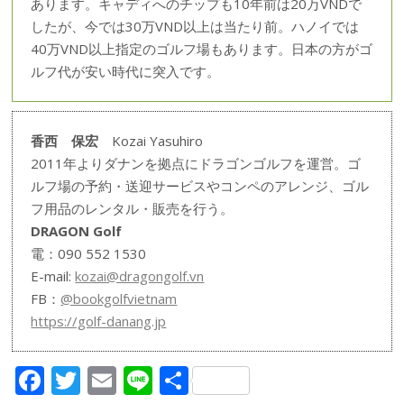
あります。キャディへのチップも10年前は20万VNDで
したが、今では30万VND以上は当たり前。ハノイでは
40万VND以上指定のゴルフ場もあります。日本の方がゴ
ルフ代が安い時代に突入です。
香西 保宏
Kozai Yasuhiro
2011年よりダナンを拠点にドラゴンゴルフを運営。ゴ
ルフ場の予約・送迎サービスやコンペのアレンジ、ゴル
フ用品のレンタル・販売を行う。
DRAGON Golf
電：090 552 1530
E-mail:
kozai@dragongolf.vn
FB：
@bookgolfvietnam
https://golf-danang.jp
F
T
E
Li
共