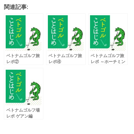
ac
w
m
n
有
関連記事:
e
itt
ai
e
b
er
l
o
o
k
ベトナムゴルフ旅
ベトナムゴルフ旅
ベトナムゴルフ旅
レポ②
レポ④
レポ ～ホーチミン
～ダナンから北部
～ハノイ編～
市編➃～
編～
ベトナムゴルフ場
レポ ゲアン編