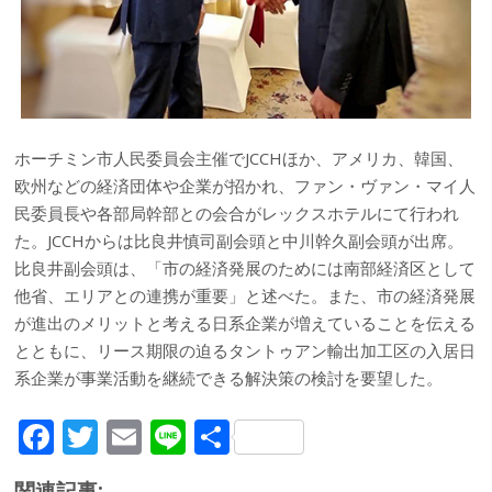
ホーチミン市人民委員会主催でJCCHほか、アメリカ、韓国、
欧州などの経済団体や企業が招かれ、ファン・ヴァン・マイ人
民委員長や各部局幹部との会合がレックスホテルにて行われ
た。JCCHからは比良井慎司副会頭と中川幹久副会頭が出席。
比良井副会頭は、「市の経済発展のためには南部経済区として
他省、エリアとの連携が重要」と述べた。また、市の経済発展
が進出のメリットと考える日系企業が増えていることを伝える
とともに、リース期限の迫るタントゥアン輸出加工区の入居日
系企業が事業活動を継続できる解決策の検討を要望した。
F
T
E
Li
共
ac
w
m
n
有
関連記事: