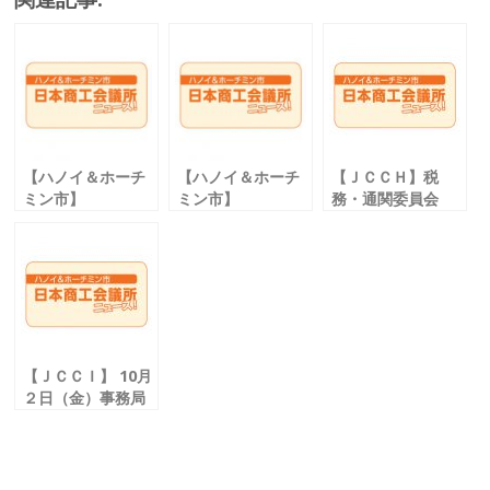
e
itt
ai
e
b
er
l
o
o
k
【ハノイ＆ホーチ
【ハノイ＆ホーチ
【ＪＣＣＨ】税
ミン市】
ミン市】
務・通関委員会
日本商工会議所ニ
日本商工会議所ニ
「税務個別Web相
ュース！
ュース！
談会」を実施
【ＪＣＣＩ】 10月
２日（金）事務局
「会員懇親会 ２０
２０」が再度延期