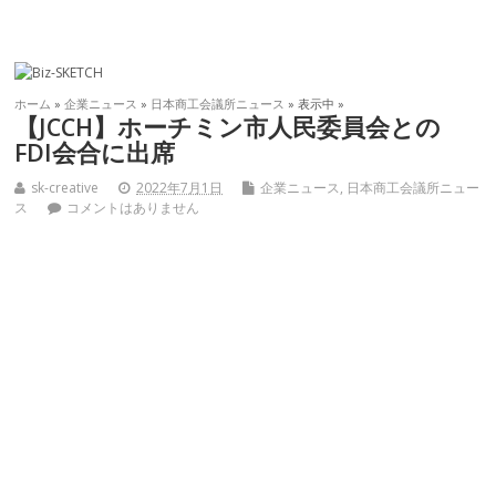
ホーム
»
企業ニュース
»
日本商工会議所ニュース
» 表示中 »
【JCCH】ホーチミン市人民委員会との
FDI会合に出席
sk-creative
2022年7月1日
企業ニュース
,
日本商工会議所ニュー
ス
コメントはありません