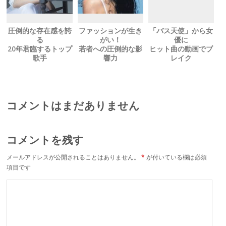
圧倒的な存在感を誇
ファッションが生き
「バス天使」から女
る
がい！
優に
20年君臨するトップ
若者への圧倒的な影
ヒット曲の動画でブ
歌手
響力
レイク
My Tam
Chau Bui
Nguyen Thanh Vy
ミー・タム
チャウ・ブイ
グエン・タイン・ヴ
ィー
コメントはまだありません
コメントを残す
メールアドレスが公開されることはありません。
*
が付いている欄は必須
項目です