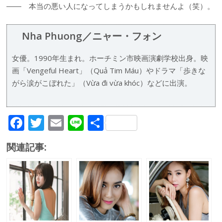
―― 本当の悪い人になってしまうかもしれませんよ（笑）。
Nha Phuong／ニャー・フォン
女優。1990年生まれ。ホーチミン市映画演劇学校出身。映
画「Vengeful Heart」（Quả Tim Máu）やドラマ「歩きな
がら涙がこぼれた」（Vừa đi vừa khóc）などに出演。
F
T
E
Li
共
ac
w
m
n
有
関連記事:
e
itt
ai
e
b
er
l
o
o
k