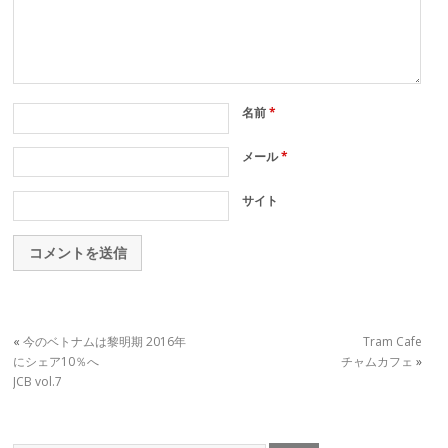
名前
*
メール
*
サイト
«
今のベトナムは黎明期 2016年
Tram Cafe
にシェア10％へ
チャムカフェ
»
JCB vol.7