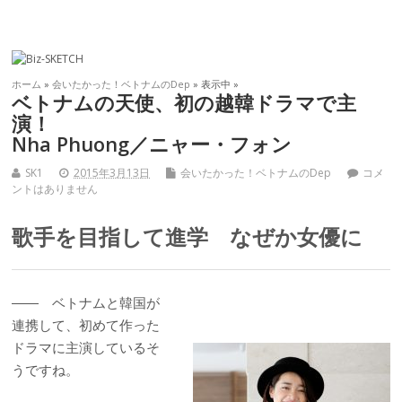
ホーム
»
会いたかった！ベトナムのDep
» 表示中 »
ベトナムの天使、初の越韓ドラマで主
演！
Nha Phuong／ニャー・フォン
SK1
2015年3月13日
会いたかった！ベトナムのDep
コメ
ントはありません
歌手を目指して進学 なぜか女優に
―― ベトナムと韓国が
連携して、初めて作った
ドラマに主演しているそ
うですね。