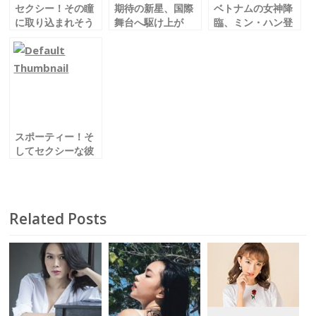
セクシー！その瞳
期待の新星、国際
ベトナムの女神降
に取り込まれそう
舞台へ駆け上が
臨、ミン・ハン登
Sĩ Thanh／シー・
る！
場！
タン
Lan Ngọc／ラ
Minh Hang／ミ
ン・ゴック
ン・ハン
スポーティー！そ
してセクシーな彼
女
Diep Lam Anh／
ジエップ・ラム・
アイン
Related Posts