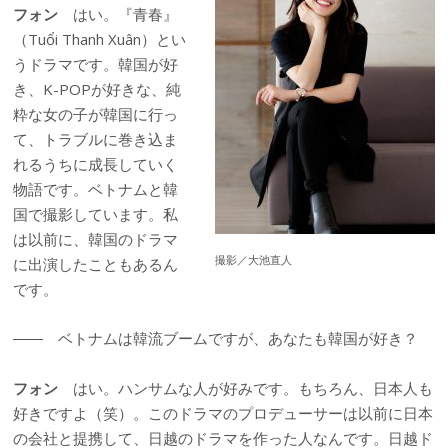
フォン
はい。『青春』
（Tuổi Thanh Xuân）とい
うドラマです。韓国が好
き、K-POPが好きな、純
粋な女の子が韓国に行っ
て、トラブルに巻き込ま
れるうちに成長していく
物語です。ベトナムと韓
国で撮影しています。私
は以前に、韓国のドラマ
撮影／大池直人
に出演したこともあるん
です。
―― ベトナムは韓流ブームですが、あなたも韓国が好き？
フォン
はい。ハンサムな人が好みです。もちろん、日本人も
好きですよ（笑）。このドラマのプロデューサーは以前に日本
の会社と提携して、日越のドラマを作った人なんです。日越ド