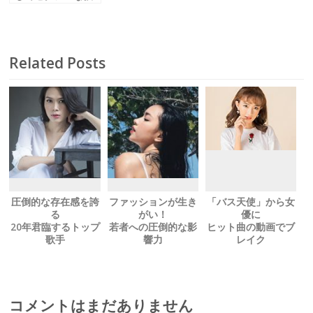
女
Diep Lam Anh／
ジエップ・ラム・
アイン
Related Posts
圧倒的な存在感を誇
ファッションが生き
「バス天使」から女
る
がい！
優に
20年君臨するトップ
若者への圧倒的な影
ヒット曲の動画でブ
歌手
響力
レイク
My Tam
Chau Bui
Nguyen Thanh Vy
ミー・タム
チャウ・ブイ
グエン・タイン・ヴ
ィー
コメントはまだありません