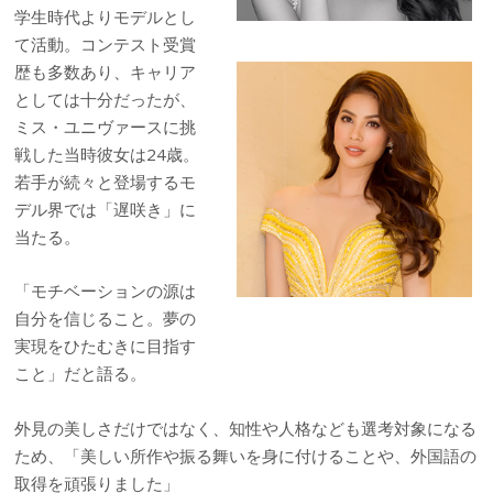
学生時代よりモデルとし
て活動。コンテスト受賞
歴も多数あり、キャリア
としては十分だったが、
ミス・ユニヴァースに挑
戦した当時彼女は24歳。
若手が続々と登場するモ
デル界では「遅咲き」に
当たる。
「モチベーションの源は
自分を信じること。夢の
実現をひたむきに目指す
こと」だと語る。
外見の美しさだけではなく、知性や人格なども選考対象になる
ため、「美しい所作や振る舞いを身に付けることや、外国語の
取得を頑張りました」