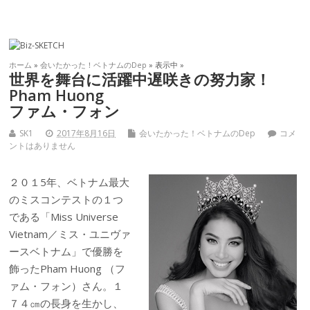
ホーム
»
会いたかった！ベトナムのDep
» 表示中 »
世界を舞台に活躍中遅咲きの努力家！
Pham Huong
ファム・フォン
SK1
2017年8月16日
会いたかった！ベトナムのDep
コメ
ントはありません
２０１5年、ベトナム最大
のミスコンテストの１つ
である「Miss Universe
Vietnam／ミス・ユニヴァ
ースベトナム」で優勝を
飾ったPham Huong （フ
ァム・フォン）さん。１
７４㎝の長身を生かし、