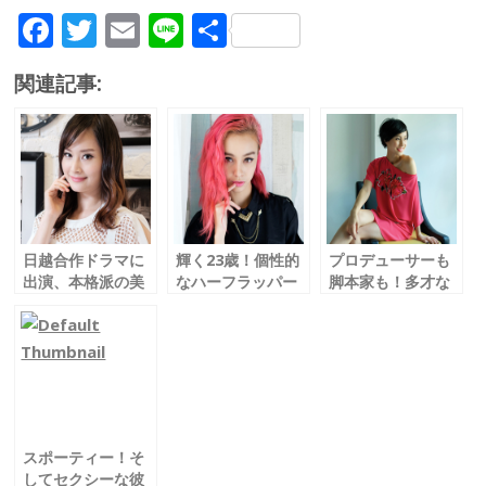
F
T
E
Li
共
ac
w
m
n
有
関連記事:
e
itt
ai
e
b
er
l
o
o
k
日越合作ドラマに
輝く23歳！個性的
プロデューサーも
出演、本格派の美
なハーフラッパー
脚本家も！多才な
人女優
MLee／エム・リ
越僑のクールビュ
Lan Phuong／ラ
ー
ーティ
ン・フオン
Kathy Uyen／キ
ャシー・ウィン
スポーティー！そ
してセクシーな彼