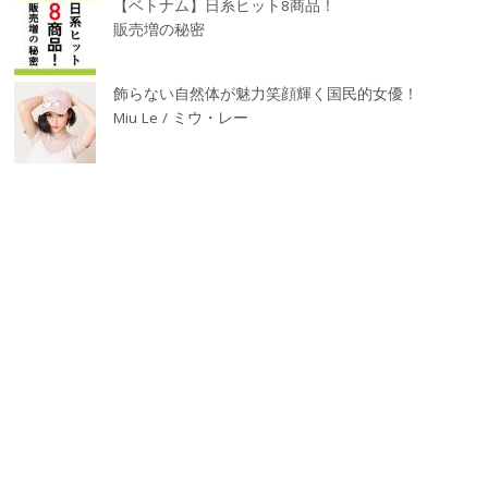
【ベトナム】日系ヒット8商品！
販売増の秘密
飾らない自然体が魅力笑顔輝く国民的女優！
Miu Le / ミウ・レー