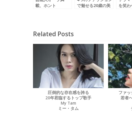
載、ホント
で魅せる20歳の美
を笑わ
に“Kawaii” です！
少女！
きです
Chi Pu／チー・プ
Hoang Yen／ホ
Ngoc
ー
アン・イエン
ック・
Related Posts
圧倒的な存在感を誇る
ファッ
20年君臨するトップ歌手
若者
My Tam
ミー・タム