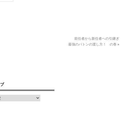
前任者から新任者への引継ぎ
最強のバトンの渡し方！ の巻
»
ブ