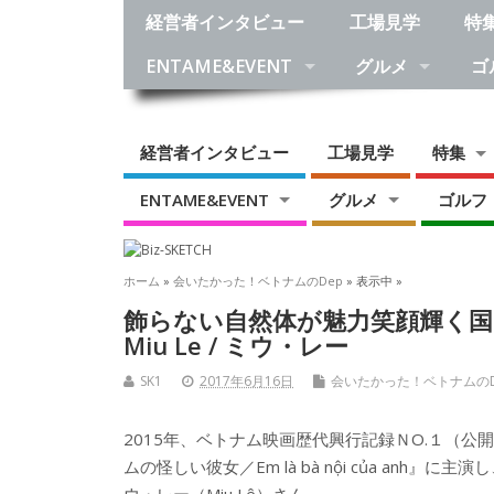
経営者インタビュー
工場見学
特
ENTAME&EVENT
グルメ
ゴ
経営者インタビュー
工場見学
特集
ENTAME&EVENT
グルメ
ゴルフ
ホーム
»
会いたかった！ベトナムのDep
» 表示中 »
飾らない自然体が魅力笑顔輝く国
Miu Le / ミウ・レー
SK1
2017年6月16日
会いたかった！ベトナムのD
2015年、ベトナム映画歴代興行記録ＮO.１（公
ムの怪しい彼女／Em là bà nội của anh』