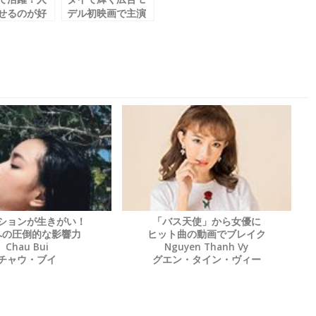
せるのが好
デル初映画で主演
女優賞！
 Thao／ゴ
Vu Phuong Anh
タオ
／ヴー・フオン・
アイン
ションが生きがい！
「バス天使」から女優に
への圧倒的な影響力
ヒット曲の動画でブレイク
Chau Bui
Nguyen Thanh Vy
チャウ・ブイ
グエン・タイン・ヴィー