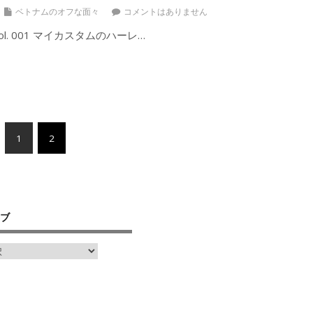
ベトナムのオフな面々
コメントはありません
l. 001 マイカスタムのハーレ…
1
2
ブ