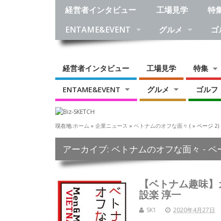
経営者インタビュー
工場見学
特
ENTAME&EVENT
グルメ
ゴ
経営者インタビュー
工場見学
特集
ENTAME&EVENT
グルメ
ゴルフ
現在地:
ホーム
»
企業ニュース
»
ベトナムのオフな面々
( » ページ 2)
アーカイブ: ベトナムのオフな面々 - ペー
【ベトナム趣味】
設楽 淳一
SK1
2020年4月27日