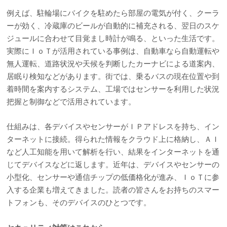
例えば、駐輪場にバイクを駐めたら部屋の電気が付く、クーラ
ーが効く、冷蔵庫のビールが自動的に補充される、翌日のスケ
ジュールに合わせて目覚まし時計が鳴る、といった生活です。
実際にＩｏＴが活用されている事例は、自動車なら自動運転や
無人運転、道路状況や天候を判断したカーナビによる道案内、
居眠り検知などがあります。街では、乗るバスの現在位置や到
着時間を案内するシステム、工場ではセンサーを利用した状況
把握と制御などで活用されています。
仕組みは、各デバイスやセンサーがＩＰアドレスを持ち、イン
ターネットに接続。得られた情報をクラウド上に格納し、ＡＩ
など人工知能を用いて解析を行い、結果をインターネットを通
じてデバイスなどに返します。近年は、デバイスやセンサーの
小型化、センサーや通信チップの低価格化が進み、ＩｏＴに参
入する企業も増えてきました。読者の皆さんをお持ちのスマー
トフォンも、そのデバイスのひとつです。