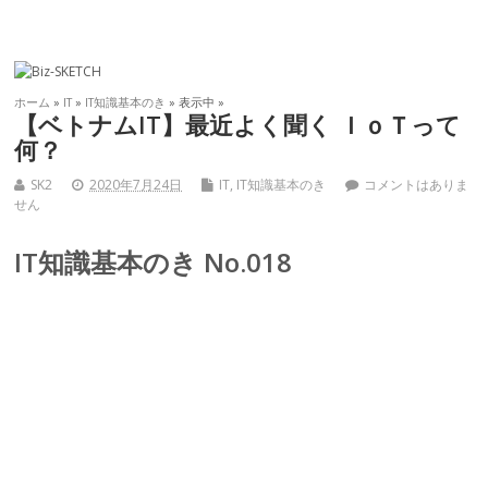
ホーム
»
IT
»
IT知識基本のき
» 表示中 »
【ベトナムIT】最近よく聞く ＩｏＴって
何？
SK2
2020年7月24日
IT
,
IT知識基本のき
コメントはありま
せん
IT知識基本のき No.018