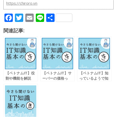
https://chiroro.vn
F
T
E
Li
共
ac
w
m
n
有
関連記事:
e
itt
ai
e
b
er
l
o
o
k
【ベトナムIT】役
【ベトナムIT】サ
【ベトナムIT】知
割や機能を解説
ーバーの価格っ
っているようで知
主なサーバーの種
て？
らない Ｅメール送
類
「値決め」の秘密
受信の仕組み