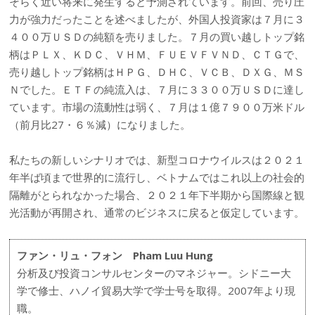
そらく近い将来に発生すると予測されています。前回、売り圧
力が強力だったことを述べましたが、外国人投資家は７月に３
４００万ＵＳＤの純額を売りました。７月の買い越しトップ銘
柄はＰＬＸ、ＫＤＣ、ＶＨＭ、ＦＵＥＶＦＶＮＤ、ＣＴＧで、
売り越しトップ銘柄はＨＰＧ、ＤＨＣ、ＶＣＢ、ＤＸＧ、ＭＳ
Ｎでした。ＥＴＦの純流入は、７月に３３００万ＵＳＤに達し
ています。市場の流動性は弱く、７月は１億７９００万米ドル
（前月比27・６％減）になりました。
私たちの新しいシナリオでは、新型コロナウイルスは２０２１
年半ば頃まで世界的に流行し、ベトナムではこれ以上の社会的
隔離がとられなかった場合、２０２１年下半期から国際線と観
光活動が再開され、通常のビジネスに戻ると仮定しています。
ファン・リュ・フォン Pham Luu Hung
分析及び投資コンサルセンターのマネジャー。シドニー大
学で修士、ハノイ貿易大学で学士号を取得。2007年より現
職。