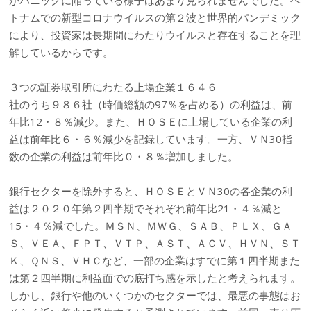
がパニックに陥っている様子はあまり見られませんでした。ベ
トナムでの新型コロナウイルスの第２波と世界的パンデミック
により、投資家は長期間にわたりウイルスと存在することを理
解しているからです。
３つの証券取引所にわたる上場企業１６４６
社のうち９８６社（時価総額の97％を占める）の利益は、前
年比12・８％減少。また、ＨＯＳＥに上場している企業の利
益は前年比６・６％減少を記録しています。一方、ＶＮ30指
数の企業の利益は前年比０・８％増加しました。
銀行セクターを除外すると、ＨＯＳＥとＶＮ30の各企業の利
益は２０２０年第２四半期でそれぞれ前年比21・４％減と
15・４％減でした。ＭＳＮ、ＭＷＧ、ＳＡＢ、ＰＬＸ、ＧＡ
Ｓ、ＶＥＡ、ＦＰＴ、ＶＴＰ、ＡＳＴ、ＡＣＶ、ＨＶＮ、ＳＴ
Ｋ、ＱＮＳ、ＶＨＣなど、一部の企業はすでに第１四半期また
は第２四半期に利益面での底打ち感を示したと考えられます。
しかし、銀行や他のいくつかのセクターでは、最悪の事態はお