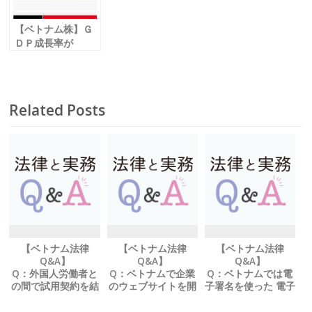
【ベトナム株】Ｇ
ＤＰ成長率が
7.31％増
過去３四半期で最
高を記録
Related Posts
【ベトナム法律
【ベトナム法律
【ベトナム法律
Q&A】
Q&A】
Q&A】
Q：外国人労働者と
Q：ベトナムで企業
Q：ベトナムでは電
の間で試用契約を結
のウェブサイトを開
子署名を使った 電子
ぶことは可能でしょ
設する場合、 何か手
契約書は法的に有効
うか？
続きは必要でしょう
でしょうか？