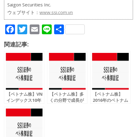
Saigon Securities Inc.
ウェブサイト：
www.ssi.com.vn
F
T
E
Li
共
ac
w
m
n
有
関連記事:
e
itt
ai
e
b
er
l
o
o
k
【ベトナム株】VN
【ベトナム株】多
【ベトナム株】
インデックス10年
くの分野で成長が
2016年のベトナム
ぶり800突破
減速
株式市場
原油生産の調整で
今後は特に鉱業の
不安材料は多い
経済成長へ
回復に期待 Vol.
が、高い成長分野
17
も Vol.3