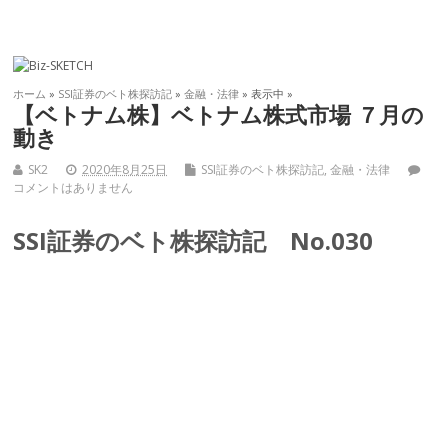
ホーム
»
SSI証券のベト株探訪記
»
金融・法律
» 表示中 »
【ベトナム株】ベトナム株式市場 ７月の
動き
SK2
2020年8月25日
SSI証券のベト株探訪記
,
金融・法律
コメントはありません
SSI証券のベト株探訪記 No.030