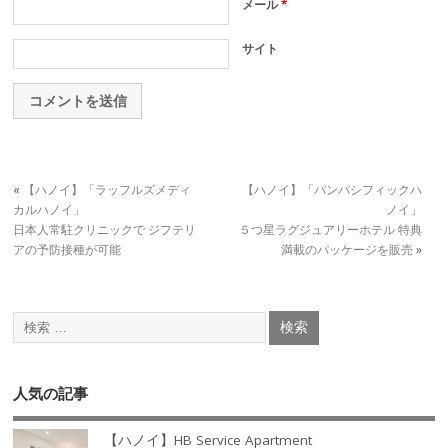
メール
*
サイト
«
【ハノイ】「ラッフルズメディ
【ハノイ】「パンパシフィックハ
カルハノイ」
ノイ」
日本人常駐クリニックで ジフテリ
５つ星ラグジュアリーホテル 特典
アの予防接種が可能
満載のパッケージを販売
»
人気の記事
【ハノイ】HB Service Apartment