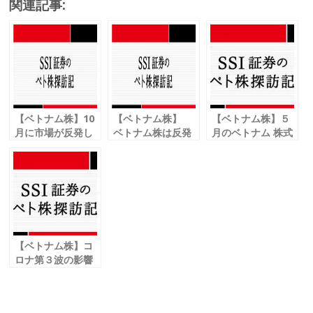
関連記事:
e
itt
ai
e
b
er
l
o
o
k
【ベトナム株】10
【ベトナム株】
【ベトナム株】５
月に市場が反発し
ベトナム株は反発
月のベトナム 株式
ポイントが上昇
外国人投資家の売
市場の業績を解析
電子製品がGDPの
り圧力高まる
成長を牽引
【ベトナム株】コ
ロナ第３波の影響
を受けた
２月のＶＮインデ
ックス