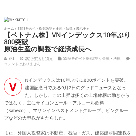
ホーム
»
SSI証券のベト株探訪記
»
金融・法律
» 表示中 »
【ベトナム株】VNインデックス10年ぶり
800突破
原油生産の調整で経済成長へ
SK1
2017年10月18日
SSI証券のベト株探訪記
,
金融・法律
コメントはありません
Nインデックスは10年ぶりに800ポイントを突破。
V
建国記念日である9月2日のグッドニュースとなっ
た。しかし、この上昇は多くの上場銘柄の動きから
ではなく、主にサイゴンビール・アルコール飲料
（Sabeco）、マサンインベストメントグループ、ビングルー
プなどの大型株がもたらした。
また、外国人投資家は不動産、石油・ガス、建築建材関連株を