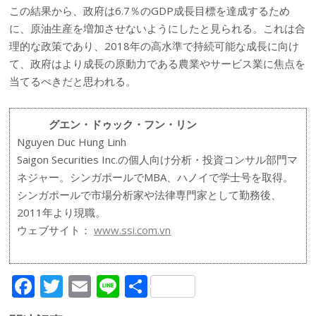
この結果から、政府は6.7％のGDP成長目標を達成するため
に、原油生産を増加させないようにしたと見られる。これは合
理的な政策であり、2018年の高水準で持続可能な成長に向け
て、政府はより成長の原動力である農業やサービス業に焦点を
当てるべきだと思われる。
グエン・ドゥック・フン・リン
Nguyen Duc Hung Linh
Saigon Securities Inc.の個人向け分析・投資コンサル部門マ
ネジャー。シンガポールでMBA、ハノイで学士号を取得。
シンガポールで市場分析家や法律専門家として勤務後、
2011年より現職。
ウェブサイト：
www.ssi.com.vn
F
T
E
Li
共
ac
w
m
n
有