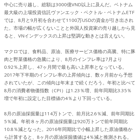
中心に売り越し、総額は3000億VND以上に及んだ。ベトナム
最大級の上場投資信託ヴァンエック・ベクトル・ベトナムETF
では、8月と9月初を合わせて1100万USDの資金が引き出され
た。市場の幅が広くないことと外国人投資家の売り越しから見
ると、VNインデックスの上昇は堅調な動きとは言えない。
マクロでは、食料品、原油、医療サービス価格の高騰、特に豚
肉と野菜価格の急騰により、8月のインフレ率は7月より
0.92％上昇し、47ヶ月間で最も高い上昇率となっている。
2017年下半期のインフレ率の上昇傾向は、数ヶ月前から予想
されていたが、この傾向は年末まで続くだろう。年初と比べて
8月の消費者物価指数（CPI）は1.23％増、前年同期比3.35％
増で年初に設定した目標値の4％より下回っている。
8月の原油採掘量は114万トンで、前月比2.6％減、前年同期比
5％減。年初８ヶ月の原油採掘量は920万トンで前年同期比
10.8％減となった。2016年同期比で小幅上昇した原油価格か
ら計算すると、8ヶ月の原油採掘価値は4％減と推測される。