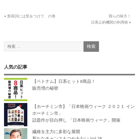
«
形容詞には気をつけて の巻
我らの味方！
日系公的機関の利用術
»
人気の記事
【ベトナム】日系ヒット8商品！
販売増の秘密
【ホーチミン市】「日本映画ウィーク ２０２１ イン
ホーチミン市」
話題作が目白押し 「日本映画ウィーク」開催
繊維を主力に多彩な展開
新たなチャンスもつかみたい Vol.28