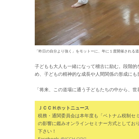
「昨日の自分より強く」をモットーに、年に１度開催される道
子どもも大人も一緒になって稽古に励む。段階的
め、子どもの精神的な成長や人間関係の形成にも
「将来、この道場に通う子どもたちの中から、世
ＪＣＣＨホットニュース
税務・通関委員会は本年度も「ベトナム税制セ
の影響に鑑みオンラインセミナー方式としてお
下さい！
Facebook:
@JCCH.ORG