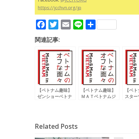
https://jcchvn.org/jp
F
T
E
Li
共
ac
w
m
n
有
関連記事:
e
itt
ai
e
b
er
l
o
o
k
【ベトナム趣味】
【ベトナム趣味】
【ベト
ゼンショーベトナ
ＭＡＴベトナムジ
スター
ム ゼネラルダイレ
ェネラルダイレク
ナショ
クター
ター
ム ホ
平田 智有
吉田 和正
店長
星 克
Related Posts