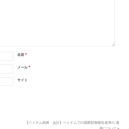
名前
*
メール
*
サイト
【ベトナム税務・会計】ベトナムでの国際財務報告基準の 適
用について
»