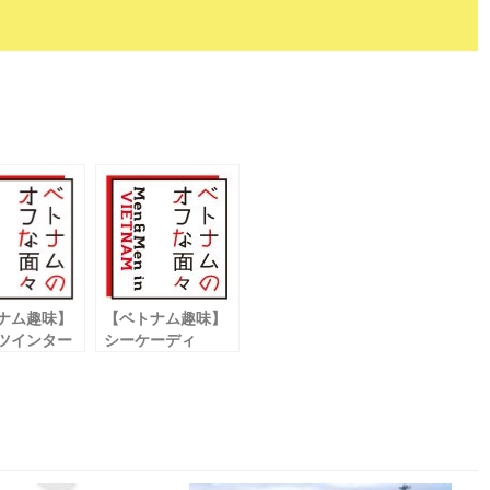
ナム趣味】
【ベトナム趣味】
ツインター
シーケーディ
ナルベトナ
―（ＣＫＤ）ベト
ーチミン支
ナム 現地代表
西田 光佑
彦