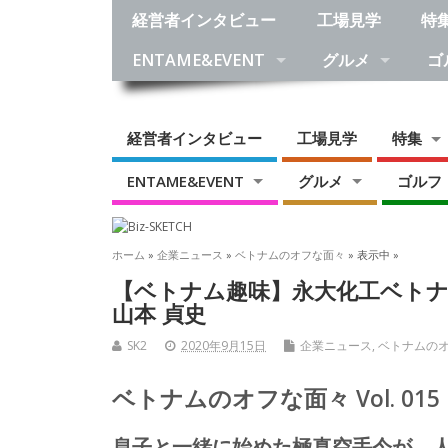
経営者インタビュー
工場見学
特
ENTAME&EVENT
グルメ
ゴ
経営者インタビュー
工場見学
特集
ENTAME&EVENT
グルメ
ゴルフ
ホーム
»
企業ニュース
»
ベトナムのオフな面々
» 表示中 »
【ベトナム趣味】永大化工ベト
山本 貞史
SK2
2020年9月15日
企業ニュース
,
ベトナムの
ベトナムのオフな面々 Vol. 015
息子と一緒に始めた極真空手今が、