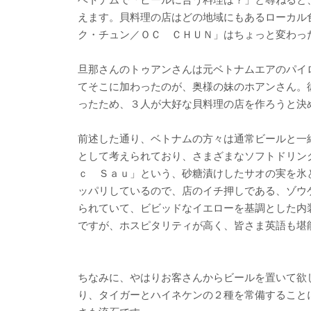
えます。貝料理の店はどの地域にもあるローカル
ク・チュン／ＯＣ ＣＨＵＮ」はちょっと変わっ
旦那さんのトゥアンさんは元ベトナムエアのパイ
てそこに加わったのが、奥様の妹のホアンさん。
ったため、３人が大好な貝料理の店を作ろうと決
前述した通り、ベトナムの方々は通常ビールと一
として考えられており、さまざまなソフトドリン
ｃ Ｓａｕ」という、砂糖漬けしたサオの実を氷
ッパリしているので、店のイチ押しである、ゾウ
られていて、ビビッドなイエローを基調とした内
ですが、ホスピタリティが高く、皆さま英語も堪
ちなみに、やはりお客さんからビールを置いて欲
り、タイガーとハイネケンの２種を常備すること