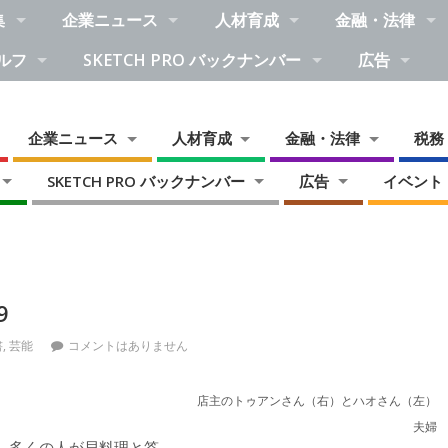
集
企業ニュース
人材育成
金融・法律
ルフ
SKETCH PRO バックナンバー
広告
企業ニュース
人材育成
金融・法律
税務
SKETCH PRO バックナンバー
広告
イベント
？
9
書
,
芸能
コメントはありません
店主のトゥアンさん（右）とハオさん（左）
夫婦
、多くの人が貝料理と答