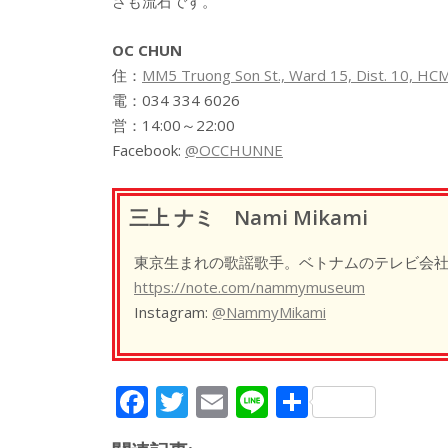
さも流石です。
OC CHUN
住：
MM5 Truong Son St., Ward 15, Dist. 10, HC
電：034 334 6026
営：14:00～22:00
Facebook:
@OCCHUNNE
三上 ナミ Nami Mikami
東京生まれの歌謡歌手。ベトナムのテレビ会社
https://note.com/nammymuseum
Instagram:
@NammyMikami
F
T
E
Li
共
ac
w
m
n
有