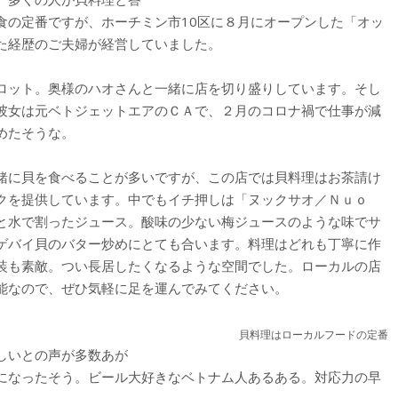
食の定番ですが、ホーチミン市10区に８月にオープンした「オッ
た経歴のご夫婦が経営していました。
ロット。奥様のハオさんと一緒に店を切り盛りしています。そし
彼女は元ベトジェットエアのＣＡで、２月のコロナ禍で仕事が減
めたそうな。
緒に貝を食べることが多いですが、この店では貝料理はお茶請け
クを提供しています。中でもイチ押しは「ヌックサオ／Ｎｕｏ
と水で割ったジュース。酸味の少ない梅ジュースのような味でサ
ゲバイ貝のバター炒めにとても合います。料理はどれも丁寧に作
装も素敵。つい長居したくなるような空間でした。ローカルの店
能なので、ぜひ気軽に足を運んでみてください。
貝料理はローカルフードの定番
しいとの声が多数あが
になったそう。ビール大好きなベトナム人あるある。対応力の早