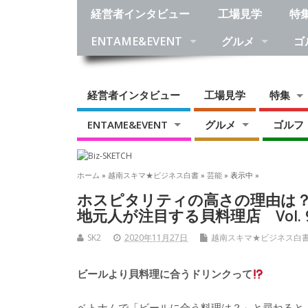
経営者インタビュー
工場見学
特
ENTAME&EVENT
グルメ
ゴ
経営者インタビュー
工場見学
特集
ENTAME&EVENT
グルメ
ゴルフ
ホーム
»
越南スキマ★ビジネス白書
»
芸能
» 表示中 »
ホスピタリティの高さの理由は
地元人が注目する貝料理店 Vol. 
SK2
2020年11月27日
越南スキマ★ビジネス白
ビールより貝料理に合うドリンクって
ベトナムで「ビールに合う料理は？」と尋ねると