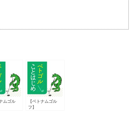
ナムゴル
【ベトナムゴル
フ】
ルオヤジの
なぜドライバーは
 「良いパタ
難しい？ 長尺クラ
は？
ブをモノにするに
は