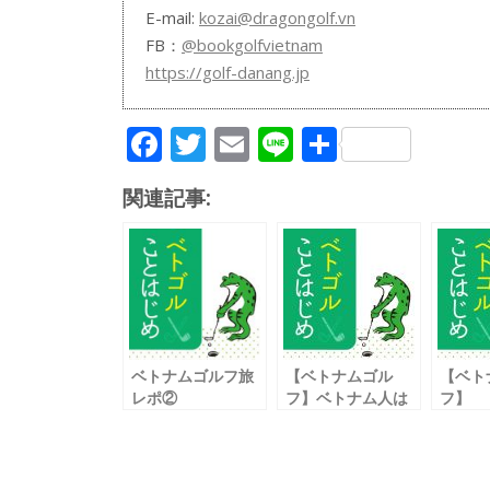
E-mail:
kozai@dragongolf.vn
FB：
@bookgolfvietnam
https://golf-danang.jp
F
T
E
Li
共
ac
w
m
n
有
関連記事:
e
itt
ai
e
b
er
l
o
o
k
ベトナムゴルフ旅
【ベトナムゴル
【ベト
レポ②
フ】ベトナム人は
フ】
～ダナンから北部
ゴルフ向きの性
シング
編～
格!?
独り言
ー」と