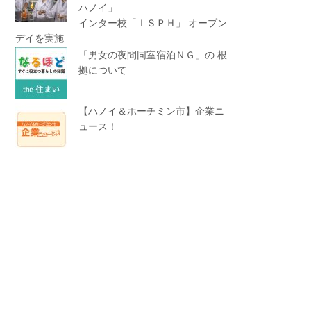
ハノイ」
インター校「ＩＳＰＨ」 オープン
デイを実施
「男女の夜間同室宿泊ＮＧ」の 根
拠について
【ハノイ＆ホーチミン市】企業ニ
ュース！