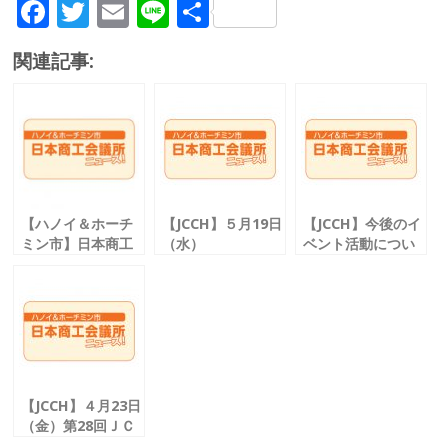
F
T
E
Li
共
ac
w
m
n
有
関連記事:
e
itt
ai
e
b
er
l
o
o
k
【ハノイ＆ホーチ
【JCCH】５月19日
【JCCH】今後のイ
ミン市】日本商工
（水）
ベント活動につい
会議所ニュース！
会報誌「メコンの
て
風２０１９年度
版」完成
【JCCH】４月23日
（金）第28回ＪＣ
ＣＨ