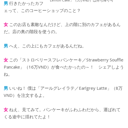
Lemon Cake」（5万VND）は持ち帰り可
男
行きたかったカフ
ェって、このコーヒーショップのこと？
女
このお店も素敵なんだけど、上の階に別のカフェがあるん
だ。店の奥の階段を使うの。
男
へえ、この上にもカフェがあるんだね。
女
この「ストロベリースフレパンケーキ／Strawberry Souffle
Pancake」（16万VND）が食べたかったの～！ シェアしよう
ね。
男
いいね！ 僕は「アールグレイラテ／Earlgrey Latte」（8万
VND）を注文するよ。
女
ねえ、見てみて。パンケーキがふわふわだから、運ばれて
くる途中に揺れてたよ！