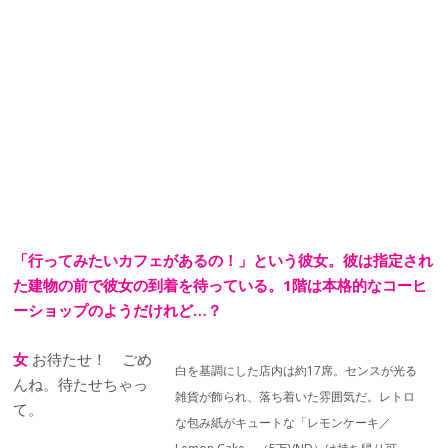
「行ってみたいカフェがあるの！」という彼女。彼は指定され
た建物の前で彼女の到着を待っている。1階は本格的なコーヒ
ーショップのようだけれど…？
女
お待たせ！ ごめ
白を基調にした店内は約17席。センスが光る
んね。待たせちゃっ
雑貨が飾られ、落ち着いた雰囲気だ。レトロ
て。
な包み紙がキュートな「レモンケーキ／