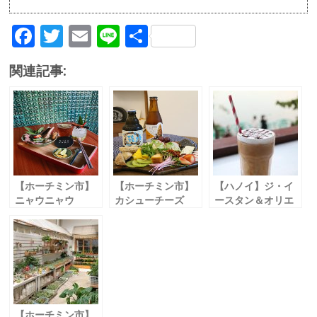
F
T
E
Li
共
ac
w
m
n
有
関連記事:
e
itt
ai
e
b
er
l
o
o
k
【ホーチミン市】
【ホーチミン市】
【ハノイ】ジ・イ
ニャウニャウ
カシューチーズ
ースタン＆オリエ
Vol. 007
Vol. 017
ンタルティーハウ
スアンドコーヒー
パーラー
The Eastern &
Oriental Tea
House and
Coffee Parlour
Vol. 029
【ホーチミン市】