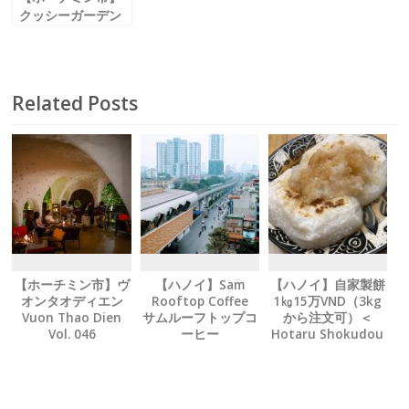
クッシーガーデン
Cushy Garden
Vol. 040
Related Posts
【ホーチミン市】ヴ
【ハノイ】Sam
【ハノイ】自家製餅
オンタオディエン
Rooftop Coffee
1㎏15万VND（3kg
Vuon Thao Dien
サムルーフトップコ
から注文可）＜
Vol. 046
ーヒー
Hotaru Shokudou
Vol. 046
＞