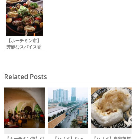
基本に忠実な王道
和みを提供する創
ンフード
ベトナム料理
作居酒屋
「Co Dam /コー
「ホイアンセンス
「和創」
ダム」
/ Hoi An Sense」
【ホーチミン市】
芳醇なスパイス香
る、 中東料理に舌
鼓を
「Mezze Saigon
/ メッゼサイゴ
Related Posts
ン」
【ホーチミン市】ヴ
【ハノイ】Sam
【ハノイ】自家製餅