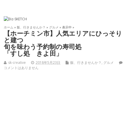
ホーム
»
飯、行きませんか？
»
グルメ
» 表示中 »
【ホーチミン市】人気エリアにひっそり
と建つ
旬を味わう予約制の寿司処
「すし処 きよ田」
sk-creative
2018年5月23日
飯、行きませんか？
,
グルメ
コメントはありません