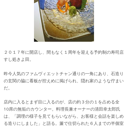
２０１７年に開店し、間もなく１周年を迎える予約制の寿司店
すし処きよ田。
昨今人気のファムヴィエットチャン通りの一角にあり、石造り
の玄関の脇に看板が控えめに掲げられ、隠れ家のような佇まい
だ。
店内に入るとまず目に入るのが、店の約３分の１を占める全
10席の無垢のカウンター。料理長兼オーナーの清田幸太郎氏
は、「調理の様子を見てもらいながら、お客様と会話を楽しめ
る造りにしました」と語る。簾で仕切られた６人までの半個室