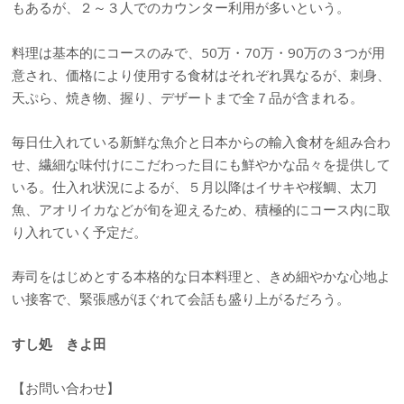
もあるが、２～３人でのカウンター利用が多いという。
料理は基本的にコースのみで、50万・70万・90万の３つが用
意され、価格により使用する食材はそれぞれ異なるが、刺身、
天ぷら、焼き物、握り、デザートまで全７品が含まれる。
毎日仕入れている新鮮な魚介と日本からの輸入食材を組み合わ
せ、繊細な味付けにこだわった目にも鮮やかな品々を提供して
いる。仕入れ状況によるが、５月以降はイサキや桜鯛、太刀
魚、アオリイカなどが旬を迎えるため、積極的にコース内に取
り入れていく予定だ。
寿司をはじめとする本格的な日本料理と、きめ細やかな心地よ
い接客で、緊張感がほぐれて会話も盛り上がるだろう。
すし処 きよ田
【お問い合わせ】