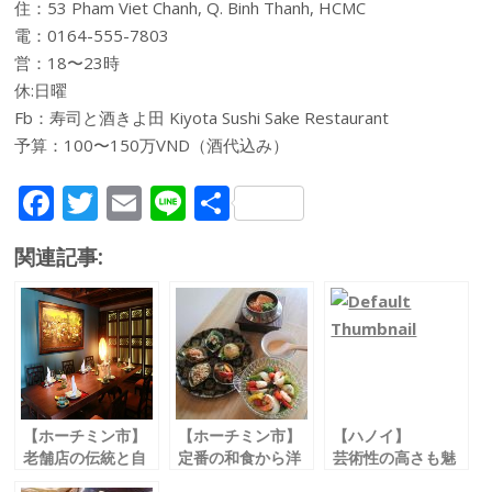
住：53 Pham Viet Chanh, Q. Binh Thanh, HCMC
電：0164-555-7803
営：18〜23時
休:日曜
Fb：寿司と酒きよ田 Kiyota Sushi Sake Restaurant
予算：100〜150万VND（酒代込み）
F
T
E
Li
共
ac
w
m
n
有
関連記事:
e
itt
ai
e
b
er
l
o
o
k
【ホーチミン市】
【ホーチミン市】
【ハノイ】
老舗店の伝統と自
定番の和食から洋
芸術性の高さも魅
信を感じる
食まで
力 最旬ベジタリア