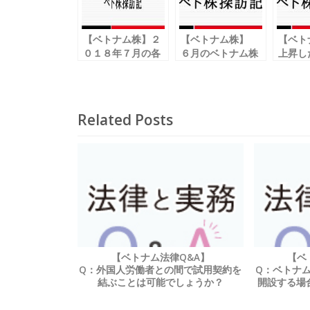
o
k
【ベトナム株】２
【ベトナム株】
【ベト
０１８年７月の各
６月のベトナム株
上昇し
産業の動向、 成長
式 市場の業績を解
Ｎイン
率の状況は？
析
Related Posts
【ベトナム法律Q&A】
【ベ
Q：外国人労働者との間で試用契約を
Q：ベトナ
結ぶことは可能でしょうか？
開設する場