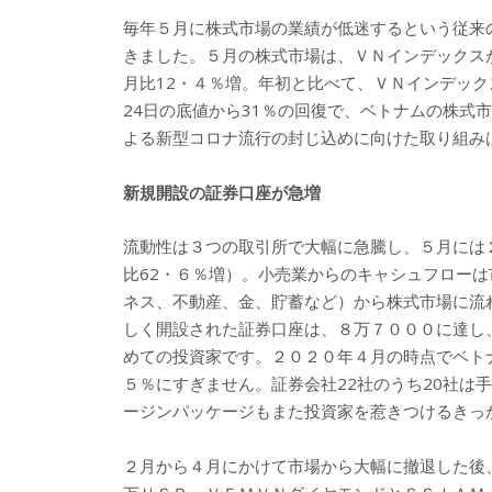
毎年５月に株式市場の業績が低迷するという従来
きました。５月の株式市場は、ＶＮインデックス
月比12・４％増。年初と比べて、ＶＮインデック
24日の底値から31％の回復で、ベトナムの株式
よる新型コロナ流行の封じ込めに向けた取り組み
新規開設の証券口座が急増
流動性は３つの取引所で大幅に急騰し、５月には
比62・６％増）。小売業からのキャシュフロー
ネス、不動産、金、貯蓄など）から株式市場に流
しく開設された証券口座は、８万７０００に達し
めての投資家です。２０２０年４月の時点でベト
５％にすぎません。証券会社22社のうち20社は
ージンパッケージもまた投資家を惹きつけるきっ
２月から４月にかけて市場から大幅に撤退した後