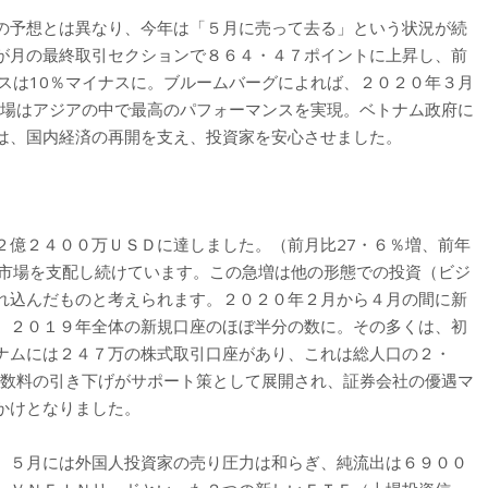
の予想とは異なり、今年は「５月に売って去る」という状況が続
が月の最終取引セクションで８６４・４７ポイントに上昇し、前
スは10％マイナスに。ブルームバーグによれば、２０２０年３月
市場はアジアの中で最高のパフォーマンスを実現。ベトナム政府に
は、国内経済の再開を支え、投資家を安心させました。
２億２４００万ＵＳＤに達しました。（前月比27・６％増、前年
は市場を支配し続けています。この急増は他の形態での投資（ビジ
れ込んだものと考えられます。２０２０年２月から４月の間に新
、２０１９年全体の新規口座のほぼ半分の数に。その多くは、初
ナムには２４７万の株式取引口座があり、これは総人口の２・
手数料の引き下げがサポート策として展開され、証券会社の優遇マ
かけとなりました。
、５月には外国人投資家の売り圧力は和らぎ、純流出は６９００