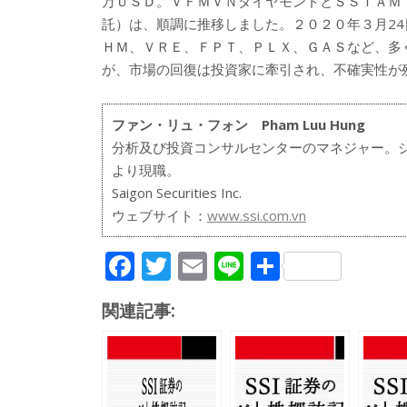
万ＵＳＤ。ＶＦＭＶＮダイヤモンドとＳＳＩＡＭ
託）は、順調に推移しました。２０２０年３月24
ＨＭ、ＶＲＥ、ＦＰＴ、ＰＬＸ、ＧＡＳなど、多
が、市場の回復は投資家に牽引され、不確実性が
ファン・リュ・フォン Pham Luu Hung
分析及び投資コンサルセンターのマネジャー。シ
より現職。
Saigon Securities Inc.
ウェブサイト：
www.ssi.com.vn
F
T
E
Li
共
ac
w
m
n
有
関連記事:
e
itt
ai
e
b
er
l
o