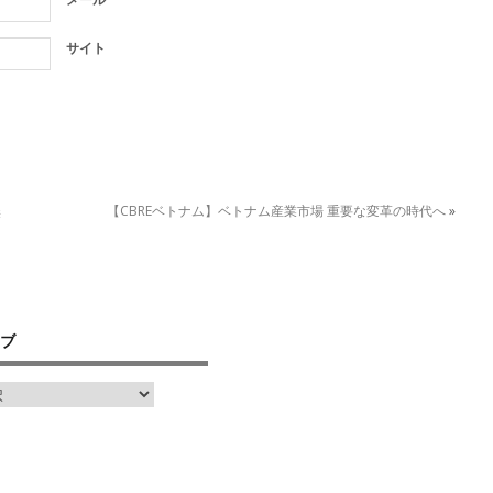
サイト
無
【CBREベトナム】ベトナム産業市場 重要な変革の時代へ
»
ブ