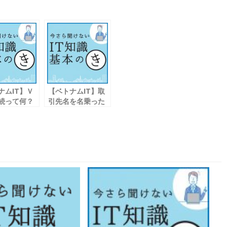
ナムIT】Ｖ
【ベトナムIT】取
続って何？
引先名を名乗った
ウイルスにご注意
を！