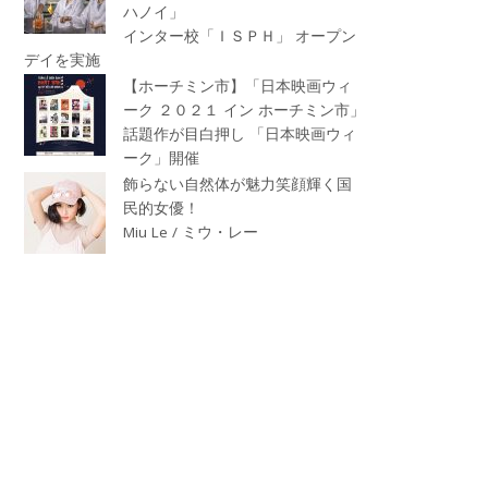
ハノイ」
インター校「ＩＳＰＨ」 オープン
デイを実施
【ホーチミン市】「日本映画ウィ
ーク ２０２１ イン ホーチミン市」
話題作が目白押し 「日本映画ウィ
ーク」開催
飾らない自然体が魅力笑顔輝く国
民的女優！
Miu Le / ミウ・レー