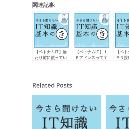
関連記事:
e
itt
ai
e
b
er
l
o
o
k
【ベトナムIT】当
【ベトナムIT】Ｉ
【ベト
たり前に使ってい
Ｐアドレスって？
ＰＮ接
る 「インターネッ
ドメイン名ってな
ト」って？
に？
Related Posts