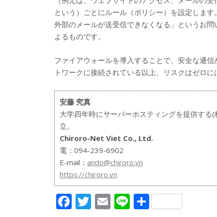
という）ごとにルール（ポリシー）を設定します
外部のメールが送受信できなくなる」というお問
よるものです。
ファイアウォールを導入することで、安全な通信
トワークに接続されている以上、リスクはゼロに
安藤 究真
大学四年時にサーバーホスティングを提供する(
立。
Chiroro-Net Viet Co., Ltd.
電：094-239-6902
E-mail：
ando@chiroro.vn
https://chiroro.vn
F
T
E
Li
共
ac
w
m
n
有