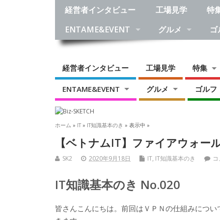
経営者インタビュー
工場見学
特
ENTAME&EVENT
グルメ
ゴ
経営者インタビュー
工場見学
特集
ENTAME&EVENT
グルメ
ゴルフ
ホーム
»
IT
»
IT知識基本のき
» 表示中 »
【ベトナムIT】ファイアウォー
SK2
2020年9月18日
IT
,
IT知識基本のき
コ
IT知識基本のき No.020
皆さんこんにちは。前回はＶＰＮの仕組みについ