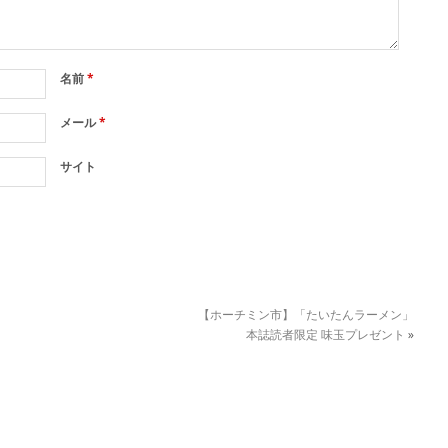
名前
*
メール
*
サイト
【ホーチミン市】「たいたんラーメン」
本誌読者限定 味玉プレゼント
»