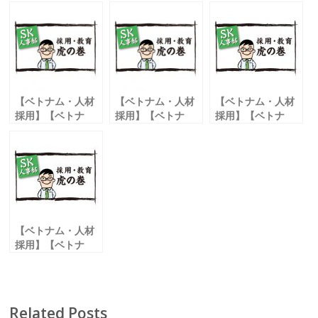
b
er
l
o
o
k
【ベトナム・人材
【ベトナム・人材
【ベトナム・人材
採用】【ベトナ
採用】【ベトナ
採用】【ベトナ
ム・人材育成】海
ム・人材育成】日
ム・人材育成】転
外で活躍する人材
系企業で働くベト
職活動中のベトナ
は
ナム人のリアル
ム 人にありがちな
就職を「目的」に
行動
しない
【ベトナム・人材
採用】【ベトナ
ム・人材育成】レ
ジデンストラック
制度と人事異動
Related Posts