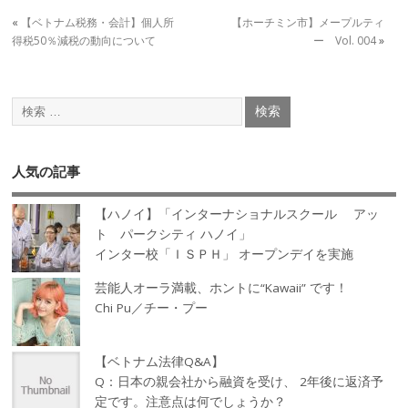
«
【ベトナム税務・会計】個人所
【ホーチミン市】メープルティ
得税50％減税の動向について
ー Vol. 004
»
人気の記事
【ハノイ】「インターナショナルスクール アッ
ト パークシティ ハノイ」
インター校「ＩＳＰＨ」 オープンデイを実施
芸能人オーラ満載、ホントに“Kawaii” です！
Chi Pu／チー・プー
【ベトナム法律Q&A】
Q：日本の親会社から融資を受け、 2年後に返済予
定です。注意点は何でしょうか？