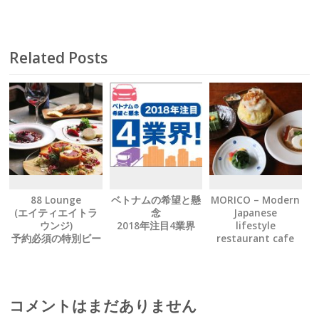
ウンジ)
予約必須の特別ビ
ーフ料理をぜひ
有名人もお忍びで
Related Posts
訪れる隠れ家を発
見
88 Lounge
ベトナムの希望と懸
MORICO – Modern
(エイティエイトラ
念
Japanese
ウンジ)
2018年注目4業界
lifestyle
予約必須の特別ビー
restaurant cafe
フ料理をぜひ
有名人もお忍びで訪
れる隠れ家を発見
コメントはまだありません