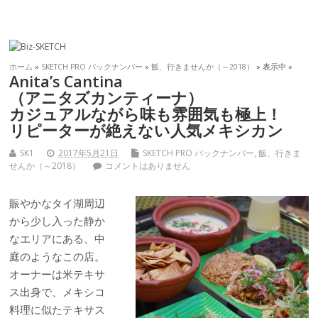
ホーム
»
SKETCH PRO バックナンバー
»
飯、行きませんか（～2018）
» 表示中 »
Anita’s Cantina
（アニタズカンティーナ）
カジュアルながら味も雰囲気も極上！
リピーターが絶えない人気メキシカン
SK1
2017年5月21日
SKETCH PRO バックナンバー
,
飯、行きま
せんか（～2018）
コメントはありません
賑やかなタイ湖周辺
から少し入った静か
なエリアにある、中
庭のようなこの店。
オーナーは米テキサ
ス出身で、メキシコ
料理に似たテキサス