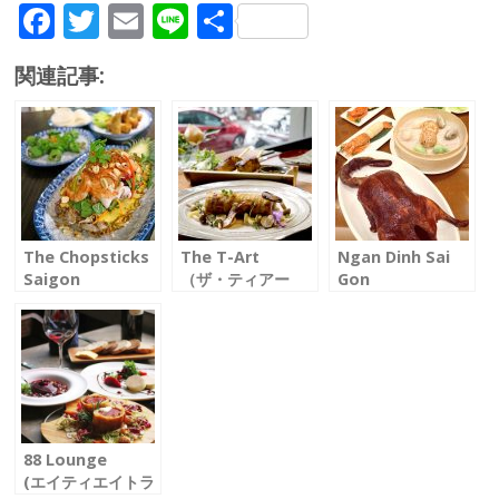
F
T
E
Li
共
ac
w
m
n
有
関連記事:
e
itt
ai
e
b
er
l
o
o
k
The Chopsticks
The T-Art
Ngan Dinh Sai
Saigon
（ザ・ティアー
Gon
（チョップスティ
ト）
（ガンディンサイ
ックサイゴン）
ベトナム女性料理
ゴン）
トリップアドバイ
人が考案した美食
大人数でのMTGや
ザー上位の店
法
宴会に便利
ベトナム家庭料理
旧市街の中心部で
パートナーも満足
に高級感を
新しい体験を
の本場広東料理
88 Lounge
(エイティエイトラ