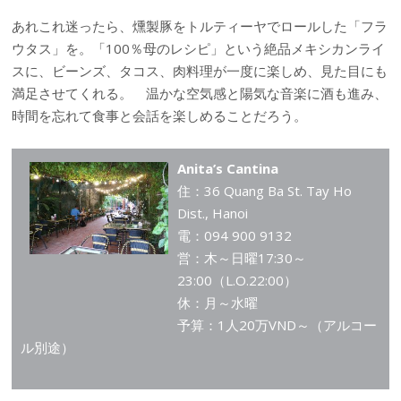
あれこれ迷ったら、燻製豚をトルティーヤでロールした「フラ
ウタス」を。「100％母のレシピ」という絶品メキシカンライ
スに、ビーンズ、タコス、肉料理が一度に楽しめ、見た目にも
満足させてくれる。 温かな空気感と陽気な音楽に酒も進み、
時間を忘れて食事と会話を楽しめることだろう。
Anita’s Cantina
住：36 Quang Ba St. Tay Ho
Dist., Hanoi
電：094 900 9132
営：木～日曜17:30～
23:00（L.O.22:00）
休：月～水曜
予算：1人20万VND～（アルコー
ル別途）