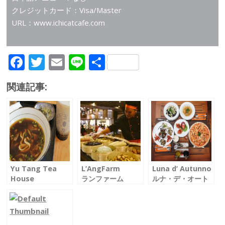
クレジットカード：Visa/Master
URL：www.ichicatcafe.com
F
T
E
Li
共
ac
w
m
n
有
関連記事:
e
itt
ai
e
b
er
l
o
o
k
Yu Tang Tea
L’AngFarm
Luna d’ Autunno
House
ランファーム
ルナ・デ・オート
ユタンティーハウ
ゥンノ
ス