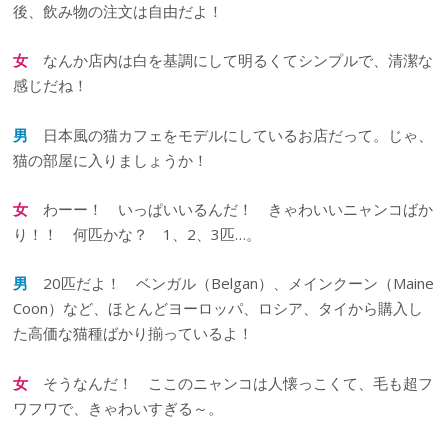
後、飲み物の注文は自由だよ！
女
なんか店内は白を基調にして明るくてシンプルで、清潔な
感じだね！
男
日本風の猫カフェをモデルにしているお店だって。じゃ、
猫の部屋に入りましょうか！
女
わーー！ いっぱいいるんだ！ きゃわいいニャンコばか
り！！ 何匹かな？ 1、2、3匹…。
男
20匹だよ！ ベンガル（Belgan）、メインクーン（Maine
Coon）など、ほとんどヨーロッパ、ロシア、タイから購入し
た高価な猫種ばかり揃っているよ！
女
そうなんだ！ ここのニャンコは人懐っこくて、毛も超フ
ワフワで、きゃわいすぎる～。