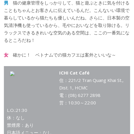
男
猫の健康管理をしっかりして、猫と遊ぶときに気を付ける
こともちゃんとお客さんに伝えているんだ。こんないい環境で
暮らしているから猫たちも優しいんだね。さらに、日本製の空
気清浄機も使っているから、毛やにおいなどを取り除ける。リ
ラックスできるきれいな空気のある空間は、ここの一番気にな
るところだね！
女
確かに！ ベトナムでの猫カフエは案外といいな～
ICHI Cat Café
住：221/2 Tran Quang Khai St.,
Dist. 1, HCMC
電：(08) 6277 2898
営：10:30～22:00
L.O.:21:30
休：なし
禁煙席：あり
日本語メニュー：なし