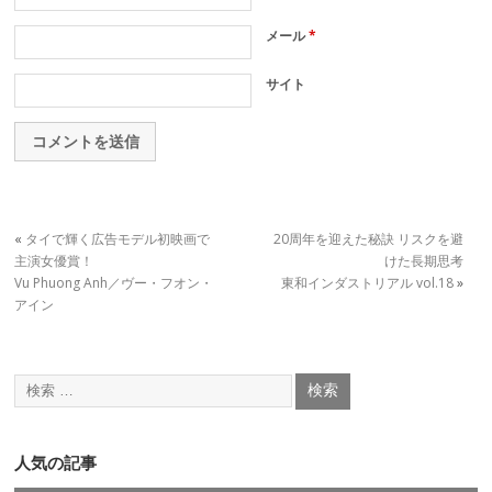
メール
*
サイト
«
タイで輝く広告モデル初映画で
20周年を迎えた秘訣 リスクを避
主演女優賞！
けた長期思考
Vu Phuong Anh／ヴー・フオン・
東和インダストリアル vol.18
»
アイン
人気の記事