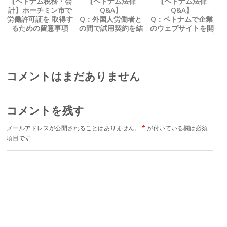
【ベトナム税務・会
【ベトナム法律
【ベトナム法律
計】ホーチミン市で
Q&A】
Q&A】
労働許可証を 取得す
Q：外国人労働者と
Q：ベトナムで企業
るための留意事項
の間で試用契約を結
のウェブサイトを開
ぶことは可能でしょ
設する場合、 何か手
うか？
続きは必要でしょう
か？
コメントはまだありません
コメントを残す
メールアドレスが公開されることはありません。
*
が付いている欄は必須
項目です