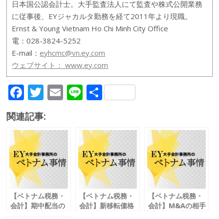
日本国公認会計士。大手監査法人にて監査や株式公開業務
に従事後、EYジャカルタ勤務を経て2011年より現職。
Ernst & Young Vietnam Ho Chi Minh City Office
電：028-3824-5252
E-mail：
eyhcmc@vn.ey.com
ウェブサイト：
www.ey.com
F
T
E
Li
共
ac
w
m
n
有
関連記事:
e
itt
ai
e
b
er
l
o
o
k
【ベトナム税務・
【ベトナム税務・
【ベトナム税務・
会計】期中配当の
会計】新移転価格
会計】M&Aの相手
注意点
税制
企業の財務調査