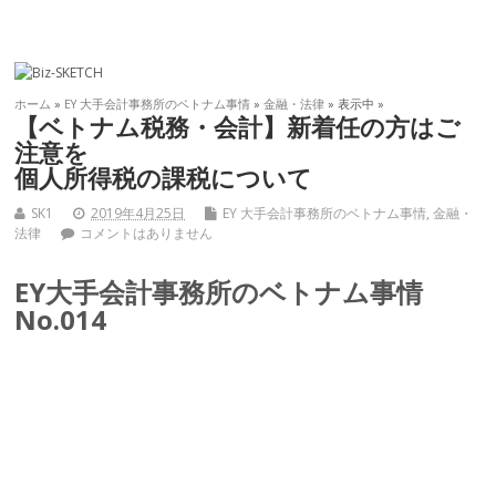
ホーム
»
EY 大手会計事務所のベトナム事情
»
金融・法律
» 表示中 »
【ベトナム税務・会計】新着任の方はご
注意を
個人所得税の課税について
SK1
2019年4月25日
EY 大手会計事務所のベトナム事情
,
金融・
法律
コメントはありません
EY大手会計事務所のベトナム事情
No.014