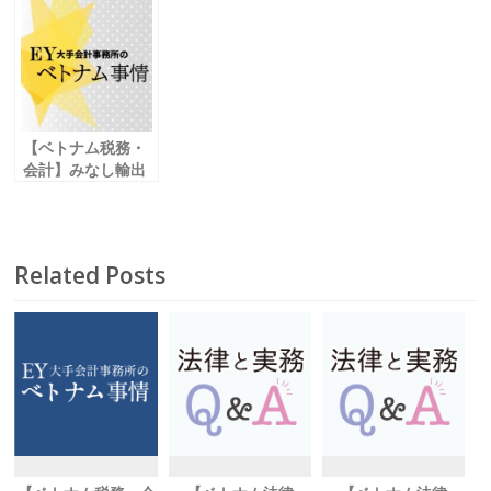
海外への支払の可
移転価格文書の免
スピーディかつ慎
否
除要件
重な見極めを
vol.03
【ベトナム税務・
会計】みなし輸出
入取引に
かかわる関税の取
り扱い
Related Posts