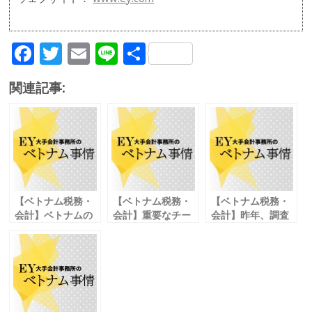
F
T
E
Li
共
ac
w
m
n
有
関連記事:
e
itt
ai
e
b
er
l
o
o
k
【ベトナム税務・
【ベトナム税務・
【ベトナム税務・
会計】ベトナムの
会計】重要なチー
会計】昨年、調査
固定資産会計
フアカウンタント
チームが結成！
耐用年数及び減損
の存在
対応が迫られる移
に留意 Vol. 16
採用と同時に退職
転価格税制 vol.04
後の引継ぎ対策も
vol.08