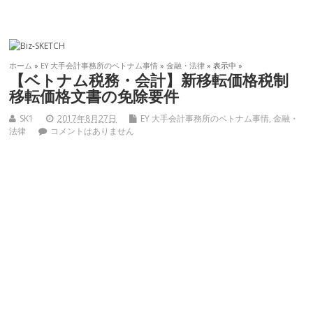
ホーム
»
EY 大手会計事務所のベトナム事情
»
金融・法律
» 表示中 »
【ベトナム税務・会計】新移転価格税制
移転価格文書の免除要件
SK1
2017年8月27日
EY 大手会計事務所のベトナム事情
,
金融・
法律
コメントはありません