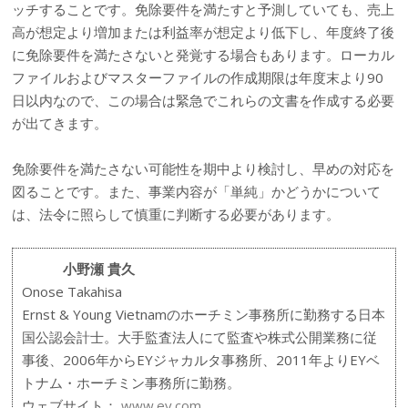
ッチすることです。免除要件を満たすと予測していても、売上
高が想定より増加または利益率が想定より低下し、年度終了後
に免除要件を満たさないと発覚する場合もあります。ローカル
ファイルおよびマスターファイルの作成期限は年度末より90
日以内なので、この場合は緊急でこれらの文書を作成する必要
が出てきます。
免除要件を満たさない可能性を期中より検討し、早めの対応を
図ることです。また、事業内容が「単純」かどうかについて
は、法令に照らして慎重に判断する必要があります。
小野瀬 貴久
Onose Takahisa
Ernst & Young Vietnamのホーチミン事務所に勤務する日本
国公認会計士。大手監査法人にて監査や株式公開業務に従
事後、2006年からEYジャカルタ事務所、2011年よりEYベ
トナム・ホーチミン事務所に勤務。
ウェブサイト：
www.ey.com